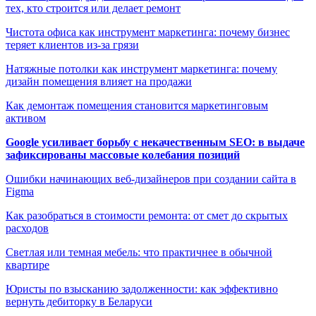
тех, кто строится или делает ремонт
Чистота офиса как инструмент маркетинга: почему бизнес
теряет клиентов из-за грязи
Натяжные потолки как инструмент маркетинга: почему
дизайн помещения влияет на продажи
Как демонтаж помещения становится маркетинговым
активом
Google усиливает борьбу с некачественным SEO: в выдаче
зафиксированы массовые колебания позиций
Ошибки начинающих веб-дизайнеров при создании сайта в
Figma
Как разобраться в стоимости ремонта: от смет до скрытых
расходов
Светлая или темная мебель: что практичнее в обычной
квартире
Юристы по взысканию задолженности: как эффективно
вернуть дебиторку в Беларуси