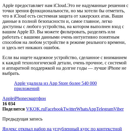
Apple предоставляет нам iCloud.Это не надуманные решения с
точки зрения функциональности, но мы хотели бы отметить,
что в iCloud есть системная защита от хакерских атак. Ваши
данные в полной безопасности и, самое главное, легко
доступны с любого устройства, на котором выполнен вход с
вашим Apple ID. Вы можете фильтровать, разделять или
работать с вашими данными очень интуитивно понятным
способом на любом устройстве в режиме реального времени,
и здесь нет никаких ошибок.
Если вы ищете надежное устройство, сделанное с вниманием
к каждой технологической детали, очень прочное, с системой
и аппаратной поддержкой на долгие годы — лучше iPhone не
выбрать.
Apple удалила из App Store более 540 000
приложений
Apple
iPhone
смартфон
16 034
Поделится
VK
OK.ru
Facebook
Twitter
WhatsApp
Telegram
Viber
Предыдущая запись
Яндекс открыл набор на углубленный курс по контекстной