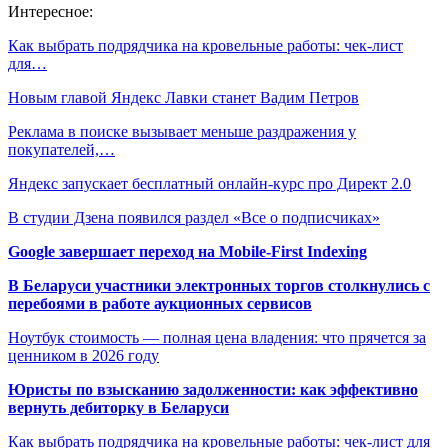
Интересное:
Как выбрать подрядчика на кровельные работы: чек-лист
для…
Новым главой Яндекс Лавки станет Вадим Петров
Реклама в поиске вызывает меньше раздражения у
покупателей,…
Яндекс запускает бесплатный онлайн-курс про Директ 2.0
В студии Дзена появился раздел «Все о подписчиках»
Google завершает переход на Mobile-First Indexing
В Беларуси участники электронных торгов столкнулись с
перебоями в работе аукционных сервисов
Ноутбук стоимость — полная цена владения: что прячется за
ценником в 2026 году
Юристы по взысканию задолженности: как эффективно
вернуть дебиторку в Беларуси
Как выбрать подрядчика на кровельные работы: чек-лист для