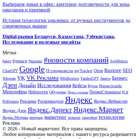
Выбираем диван в офис: критерии долговечности для зоны
ожидания и приемной
История технологии циклевки: от ручных инструментов до
современных машин
Digital-рынки Беларуси, Казахстана, Узбекистана.
Исследование и полезные инсайты
Метки
#новости компаний
#деньги
#кризис
#авто
AppMetrica
Google
Rustore
SEO
myTracker
Ozon
ChatGPT
IT-специалисты
VK Реклама
VK
Бизнес
Авито
Wildberries
Telegram
YandexGPT
Дзен
Дизайн
Исследования
Кейсы
Маркетплейс
Курсы
Минцифры
ПромоСтраницы
Нейросети
Обучение
Пресс-релизы
РСЯ
Яндекс
Реклама
Роскомнадзор
Яндекс.Вебмастер
Рейтинги
Яндекс.Маркет
Яндекс.Директ
Яндекс.Дзен
маркетинг
технологии
ремонт
Яндекс.Метрика
интерьер
смартфон
Реклама
© 2026 - Новый маркетинг. Все права защищены.
Любое копирование материалов с нашего ресурса разрешается