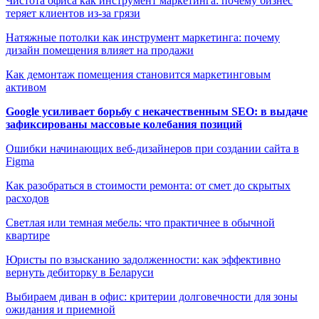
Чистота офиса как инструмент маркетинга: почему бизнес
теряет клиентов из-за грязи
Натяжные потолки как инструмент маркетинга: почему
дизайн помещения влияет на продажи
Как демонтаж помещения становится маркетинговым
активом
Google усиливает борьбу с некачественным SEO: в выдаче
зафиксированы массовые колебания позиций
Ошибки начинающих веб-дизайнеров при создании сайта в
Figma
Как разобраться в стоимости ремонта: от смет до скрытых
расходов
Светлая или темная мебель: что практичнее в обычной
квартире
Юристы по взысканию задолженности: как эффективно
вернуть дебиторку в Беларуси
Выбираем диван в офис: критерии долговечности для зоны
ожидания и приемной