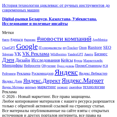
История технологии циклевки: от ручных инструментов до
современных машин
Digital-рынки Беларуси, Казахстана, Узбекистана.
Исследование и полезные инсайты
Метки
#новости компаний
#деньги
#кризис
#авто
AppMetrica
Google
Rustore
SEO
myTracker
Ozon
ChatGPT
IT-специалисты
VK Реклама
VK
Бизнес
Авито
Wildberries
Telegram
YandexGPT
Дзен
Дизайн
Исследования
Кейсы
Маркетплейс
Курсы
Минцифры
ПромоСтраницы
Нейросети
Обучение
Пресс-релизы
РСЯ
Яндекс
Реклама
Роскомнадзор
Яндекс.Вебмастер
Рейтинги
Яндекс.Маркет
Яндекс.Директ
Яндекс.Дзен
маркетинг
технологии
ремонт
Яндекс.Метрика
интерьер
смартфон
Реклама
© 2026 - Новый маркетинг. Все права защищены.
Любое копирование материалов с нашего ресурса разрешается
только с обратной активной ссылкой на страницу статьи.
Все материалы опубликованные на сайте взяты с открытых
источников и других порталов интернета, все права на