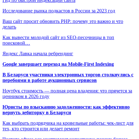
Гид по быстрой индексации сайта
Исследование рынка подкастов в России за 2023 год
Ваш сайт просит обновить PHP: почему это важно и что
делать
Как вывести молодой сайт из SEO-песочницы в топ
поисковой…
Яндекс Лавка начала ребрендинг
Google завершает переход на Mobile-First Indexing
В Беларуси участники электронных торгов столкнулись с
перебоями в работе аукционных сервисов
Ноутбук стоимость — полная цена владения: что прячется за
ценником в 2026 году
Юристы по взысканию задолженности: как эффективно
вернуть дебиторку в Беларуси
Как выбрать подрядчика на кровельные работы: чек-лист для
тех, кто строится или делает ремонт