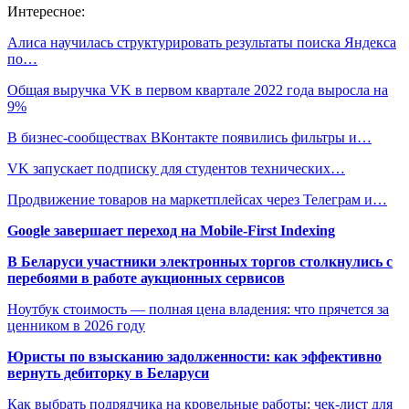
Интересное:
Алиса научилась структурировать результаты поиска Яндекса
по…
Общая выручка VK в первом квартале 2022 года выросла на
9%
В бизнес-сообществах ВКонтакте появились фильтры и…
VK запускает подписку для студентов технических…
Продвижение товаров на маркетплейсах через Телеграм и…
Google завершает переход на Mobile-First Indexing
В Беларуси участники электронных торгов столкнулись с
перебоями в работе аукционных сервисов
Ноутбук стоимость — полная цена владения: что прячется за
ценником в 2026 году
Юристы по взысканию задолженности: как эффективно
вернуть дебиторку в Беларуси
Как выбрать подрядчика на кровельные работы: чек-лист для