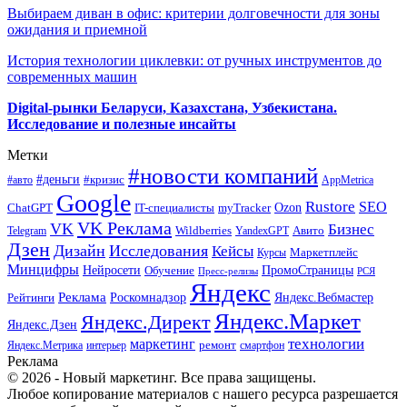
Выбираем диван в офис: критерии долговечности для зоны
ожидания и приемной
История технологии циклевки: от ручных инструментов до
современных машин
Digital-рынки Беларуси, Казахстана, Узбекистана.
Исследование и полезные инсайты
Метки
#новости компаний
#деньги
#кризис
#авто
AppMetrica
Google
Rustore
SEO
myTracker
Ozon
ChatGPT
IT-специалисты
VK Реклама
VK
Бизнес
Авито
Wildberries
Telegram
YandexGPT
Дзен
Дизайн
Исследования
Кейсы
Маркетплейс
Курсы
Минцифры
ПромоСтраницы
Нейросети
Обучение
Пресс-релизы
РСЯ
Яндекс
Реклама
Роскомнадзор
Яндекс.Вебмастер
Рейтинги
Яндекс.Маркет
Яндекс.Директ
Яндекс.Дзен
маркетинг
технологии
ремонт
Яндекс.Метрика
интерьер
смартфон
Реклама
© 2026 - Новый маркетинг. Все права защищены.
Любое копирование материалов с нашего ресурса разрешается