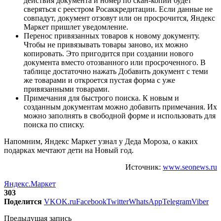
действия документа и номер по скан-копии будет
сверяться с реестром Росаккредитации. Если данные не
совпадут, документ отзовут или он просрочится, Яндекс
Маркет пришлет уведомление.
Перенос привязанных товаров к новому документу.
Чтобы не привязывать товары заново, их можно
копировать. Это пригодится при создании нового
документа вместо отозванного или просроченного. В
таблице достаточно нажать Добавить документ с теми
же товарами и откроется пустая форма с уже
привязанными товарами.
Примечания для быстрого поиска. К новым и
созданным документам можно добавить примечания. Их
можно заполнять в свободной форме и использовать для
поиска по списку.
Напомним, Яндекс Маркет узнал у Деда Мороза, о каких
подарках мечтают дети на Новый год.
Источник:
www.seonews.ru
Яндекс.Маркет
303
Поделится
VK
OK.ru
Facebook
Twitter
WhatsApp
Telegram
Viber
Предыдущая запись