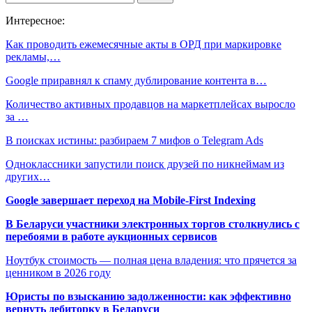
Интересное:
Как проводить ежемесячные акты в ОРД при маркировке
рекламы,…
Google приравнял к спаму дублирование контента в…
Количество активных продавцов на маркетплейсах выросло
за …
В поисках истины: разбираем 7 мифов о Telegram Ads
Одноклассники запустили поиск друзей по никнеймам из
других…
Google завершает переход на Mobile-First Indexing
В Беларуси участники электронных торгов столкнулись с
перебоями в работе аукционных сервисов
Ноутбук стоимость — полная цена владения: что прячется за
ценником в 2026 году
Юристы по взысканию задолженности: как эффективно
вернуть дебиторку в Беларуси