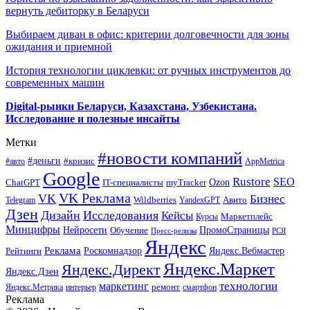
вернуть дебиторку в Беларуси
Выбираем диван в офис: критерии долговечности для зоны
ожидания и приемной
История технологии циклевки: от ручных инструментов до
современных машин
Digital-рынки Беларуси, Казахстана, Узбекистана.
Исследование и полезные инсайты
Метки
#новости компаний
#деньги
#кризис
#авто
AppMetrica
Google
Rustore
SEO
myTracker
Ozon
ChatGPT
IT-специалисты
VK Реклама
VK
Бизнес
Авито
Wildberries
Telegram
YandexGPT
Дзен
Дизайн
Исследования
Кейсы
Маркетплейс
Курсы
Минцифры
ПромоСтраницы
Нейросети
Обучение
Пресс-релизы
РСЯ
Яндекс
Реклама
Роскомнадзор
Яндекс.Вебмастер
Рейтинги
Яндекс.Маркет
Яндекс.Директ
Яндекс.Дзен
маркетинг
технологии
ремонт
Яндекс.Метрика
интерьер
смартфон
Реклама