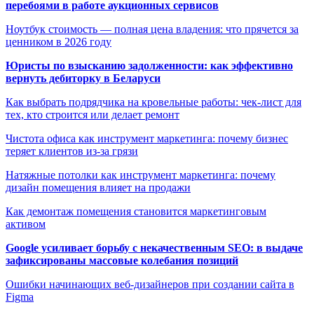
перебоями в работе аукционных сервисов
Ноутбук стоимость — полная цена владения: что прячется за
ценником в 2026 году
Юристы по взысканию задолженности: как эффективно
вернуть дебиторку в Беларуси
Как выбрать подрядчика на кровельные работы: чек-лист для
тех, кто строится или делает ремонт
Чистота офиса как инструмент маркетинга: почему бизнес
теряет клиентов из-за грязи
Натяжные потолки как инструмент маркетинга: почему
дизайн помещения влияет на продажи
Как демонтаж помещения становится маркетинговым
активом
Google усиливает борьбу с некачественным SEO: в выдаче
зафиксированы массовые колебания позиций
Ошибки начинающих веб-дизайнеров при создании сайта в
Figma