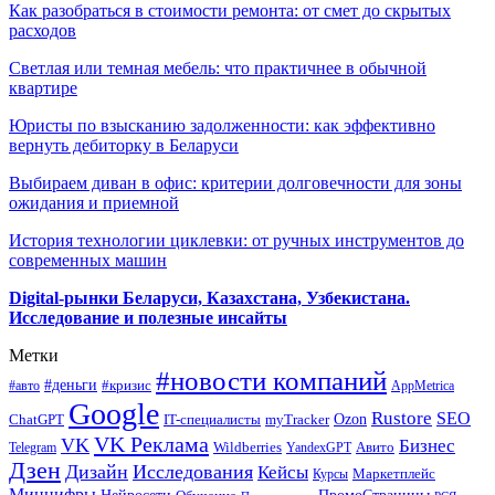
Как разобраться в стоимости ремонта: от смет до скрытых
расходов
Светлая или темная мебель: что практичнее в обычной
квартире
Юристы по взысканию задолженности: как эффективно
вернуть дебиторку в Беларуси
Выбираем диван в офис: критерии долговечности для зоны
ожидания и приемной
История технологии циклевки: от ручных инструментов до
современных машин
Digital-рынки Беларуси, Казахстана, Узбекистана.
Исследование и полезные инсайты
Метки
#новости компаний
#деньги
#кризис
#авто
AppMetrica
Google
Rustore
SEO
myTracker
Ozon
ChatGPT
IT-специалисты
VK Реклама
VK
Бизнес
Авито
Wildberries
Telegram
YandexGPT
Дзен
Дизайн
Исследования
Кейсы
Маркетплейс
Курсы
Минцифры
ПромоСтраницы