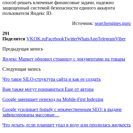
способ решать ключевые финансовые задачи, надежно
защищенный системой безопасности единого аккаунта
пользователя Яндекс ID.
Источник:
searchengines.guru
291
Поделится
VK
OK.ru
Facebook
Twitter
WhatsApp
Telegram
Viber
Предыдущая запись
Яндекс Маркет обновил страницу с документами на товары
Следующая запись
Что такое SILO-структура сайта и как ее создать
Вам также могут понравиться
Еще от автора
Google завершает переход на Mobile-First Indexing
Google усиливает борьбу с некачественным SEO: в выдаче
зафиксированы массовые…
Что делать, если планшет упал в воду или пролилась жидкость