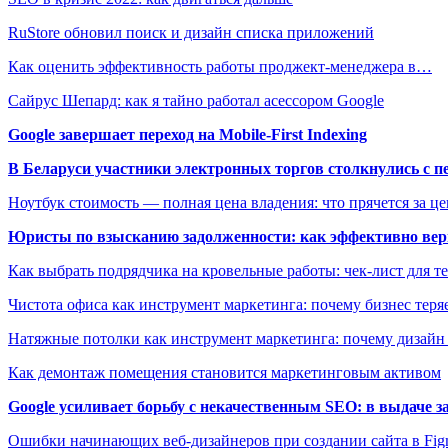
RuStore обновил поиск и дизайн списка приложений
Как оценить эффективность работы проджект-менеджера в…
Сайрус Шепард: как я тайно работал асессором Google
Google завершает переход на Mobile-First Indexing
В Беларуси участники электронных торгов столкнулись с п
Ноутбук стоимость — полная цена владения: что прячется за ц
Юристы по взысканию задолженности: как эффективно верн
Как выбрать подрядчика на кровельные работы: чек-лист для те
Чистота офиса как инструмент маркетинга: почему бизнес теряе
Натяжные потолки как инструмент маркетинга: почему дизайн
Как демонтаж помещения становится маркетинговым активом
Google усиливает борьбу с некачественным SEO: в выдаче 
Ошибки начинающих веб-дизайнеров при создании сайта в Fi