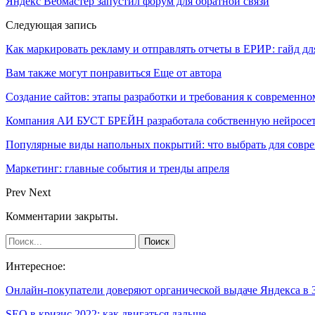
Яндекс Вебмастер запустил форум для обратной связи
Следующая запись
Как маркировать рекламу и отправлять отчеты в ЕРИР: гайд д
Вам также могут понравиться
Еще от автора
Создание сайтов: этапы разработки и требования к современно
Компания АИ БУСТ БРЕЙН разработала собственную нейросе
Популярные виды напольных покрытий: что выбрать для совре
Маркетинг: главные события и тренды апреля
Prev
Next
Комментарии закрыты.
Интересное:
Онлайн-покупатели доверяют органической выдаче Яндекса в
SEO в кризис 2022: как двигаться дальше