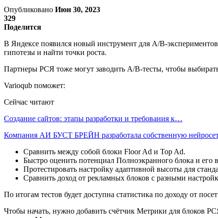
Опубликовано
Июн 30, 2023
329
Поделится
В Яндексе появился новый инструмент для A/B-экспериментов н
гипотезы и найти точки роста.
Партнеры РСЯ тоже могут заводить A/B-тесты, чтобы выбират
Varioqub поможет:
Сейчас читают
Создание сайтов: этапы разработки и требования к…
Компания АИ БУСТ БРЕЙН разработала собственную нейрос
Сравнить между собой блоки Floor Ad и Top Ad.
Быстро оценить потенциал Полноэкранного блока и его в
Протестировать настройку адаптивной высоты для станда
Сравнить доход от рекламных блоков с разными настро
По итогам тестов будет доступна статистика по доходу от посе
Чтобы начать, нужно добавить счётчик Метрики для блоков РСЯ