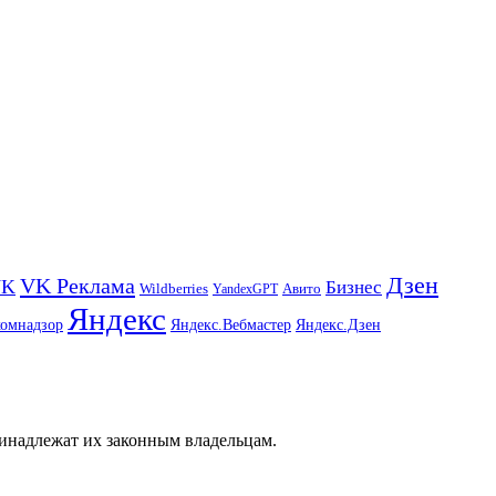
Дзен
VK Реклама
VK
Бизнес
Авито
Wildberries
YandexGPT
Яндекс
комнадзор
Яндекс.Вебмастер
Яндекс.Дзен
ринадлежат их законным владельцам.