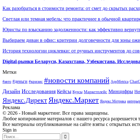
Как разобраться в стоимости ремонта: от смет до скрытых расх
Светлая или темная мебель: что практичнее в обычной квартир
Юристы по взысканию задолженности: как эффективно вернуть
Выбираем диван в офис: критерии долговечности для зоны ож
История технологии циклевки: от ручных инструментов до с
Digital-рынки Беларуси, Казахстана, Узбекистана. Исследо
Метки
#новости компаний
#деньги
#кризис
Chat
#авто
AppMetrica
Дизайн
Исследования
Кейсы
Минцифры
Маркетплейс
Не
Курсы
Яндекс.Маркет
Яндекс.Директ
Яндекс.Метрика
интерье
Реклама
© 2026 - Новый маркетинг. Все права защищены.
Любое копирование материалов с нашего ресурса разрешается т
Все материалы опубликованные на сайте взяты с открытых исто
Sign in