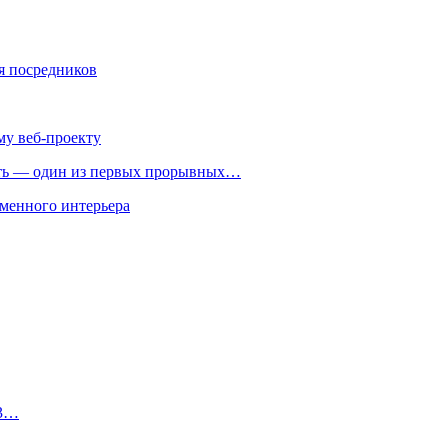
ля посредников
му веб-проекту
ть — один из первых прорывных…
менного интерьера
 3…