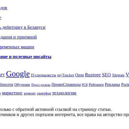
одов
е
 дебиторку в Беларуси
идания и приемной
овременных машин
вание и полезные инсайты
Google
Rustore
SEO
myTracker
Ozon
GPT
IT-специалисты
Telegram
ПромоСтраницы
Реклама
Рос
йросети
Обучение
Рейтинги
Пресс-релизы
РСЯ
маркетинг
технологии
ремонт
р
смартфон
олько с обратной активной ссылкой на страницу статьи.
чников и других порталов интернета, все права на авторство п