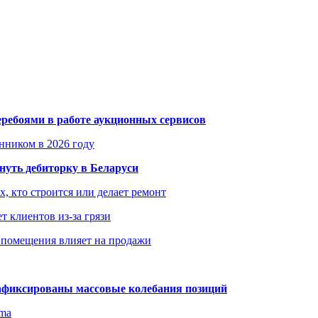
еребоями в работе аукционных сервисов
енником в 2026 году
уть дебиторку в Беларуси
х, кто строится или делает ремонт
т клиентов из-за грязи
 помещения влияет на продажи
зафиксированы массовые колебания позиций
gma