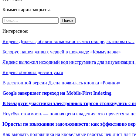
Комментарии закрыты.
Интересное:
Яндекс Директ добавил возможность массово редактировать…
Белорус нашел живых червей в шоколаде «Коммунарка»
Яндекс выложил исходный код инструмента для визуализаци
Яндекс обновил дизайн ya.ru
В десктопной версии Дзена появилась кнопка «Ролики»
Google завершает переход на Mobile-First Indexing
В Беларуси участники электронных торгов столкнулись с п
Ноутбук стоимость — полная цена владения: что прячется за ц
Юристы по взысканию задолженности: как эффективно верн
Как выбрать подрядчика на кровельные работы: чек-лист для те