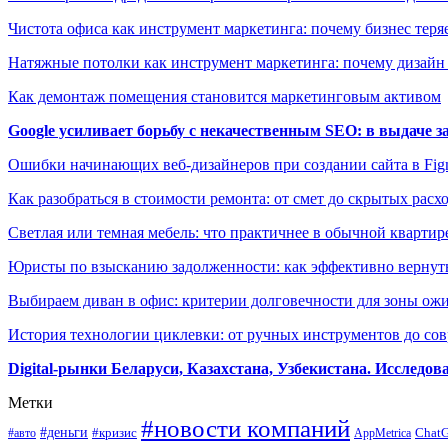
Чистота офиса как инструмент маркетинга: почему бизнес теряе
Натяжные потолки как инструмент маркетинга: почему дизайн
Как демонтаж помещения становится маркетинговым активом
Google усиливает борьбу с некачественным SEO: в выдаче 
Ошибки начинающих веб-дизайнеров при создании сайта в Fi
Как разобраться в стоимости ремонта: от смет до скрытых расх
Светлая или темная мебель: что практичнее в обычной квартир
Юристы по взысканию задолженности: как эффективно вернуть
Выбираем диван в офис: критерии долговечности для зоны ож
История технологии циклевки: от ручных инструментов до с
Digital-рынки Беларуси, Казахстана, Узбекистана. Исследо
Метки
#новости компаний
#деньги
#кризис
Chat
#авто
AppMetrica