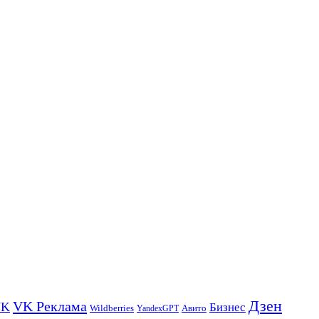
Дзен
VK Реклама
VK
Бизнес
Авито
Wildberries
YandexGPT