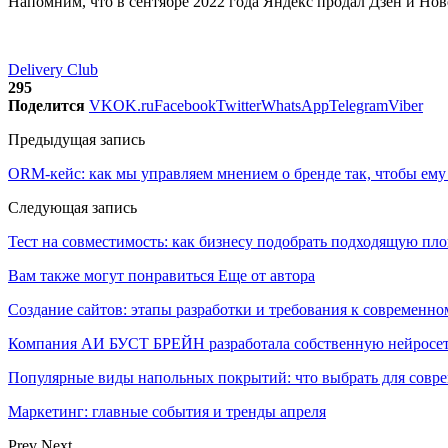
Напомним, что в сентябре 2022 года Яндекс продал Дзен и Нов
Delivery Club
295
Поделится
VK
OK.ru
Facebook
Twitter
WhatsApp
Telegram
Viber
Предыдущая запись
ORM-кейс: как мы управляем мнением о бренде так, чтобы ему
Следующая запись
Тест на совместимость: как бизнесу подобрать подходящую пл
Вам также могут понравиться
Еще от автора
Создание сайтов: этапы разработки и требования к современно
Компания АИ БУСТ БРЕЙН разработала собственную нейросе
Популярные виды напольных покрытий: что выбрать для совре
Маркетинг: главные события и тренды апреля
Prev
Next