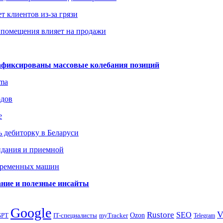
т клиентов из-за грязи
 помещения влияет на продажи
зафиксированы массовые колебания позиций
gma
одов
е
 дебиторку в Беларуси
идания и приемной
овременных машин
вание и полезные инсайты
Google
Rustore
SEO
myTracker
Ozon
GPT
IT-специалисты
Telegram