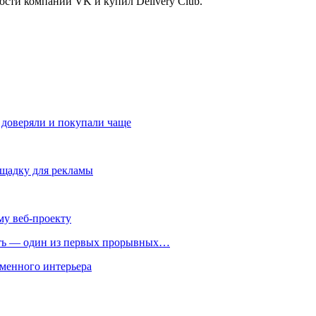
ости компании VK и купил Delivery Club.
 доверяли и покупали чаще
ощадку для рекламы
му веб-проекту
ть — один из первых прорывных…
менного интерьера