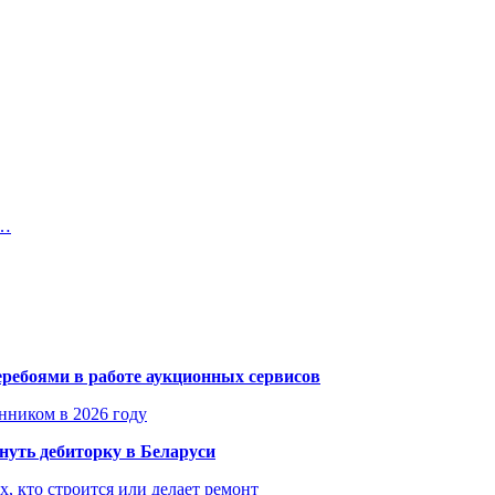
и…
еребоями в работе аукционных сервисов
енником в 2026 году
уть дебиторку в Беларуси
х, кто строится или делает ремонт