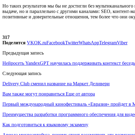
Но таких результатов мы бы не достигли без мультиканальног
выдаче, но и параллельно с другими каналами: SEO, контент-м
позитивные и доверительные отношения, тем более что они ок
317
Поделится
VK
OK.ru
Facebook
Twitter
WhatsApp
Telegram
Viber
Предыдущая запись
Нейросеть YandexGPT научилась поддерживать контекст бесед
Следующая запись
Delivery Club сменил название на Маркет Деливери
Вам также могут понравиться
Еще от автора
Первый международный кинофестиваль «Евразия» пройдет в Мо
Преимущества разработки программного обеспечения для виде
Как подготовиться к языковому экзамену
Аренда микроавтобуса, почему стоит рассмотреть эту возможн