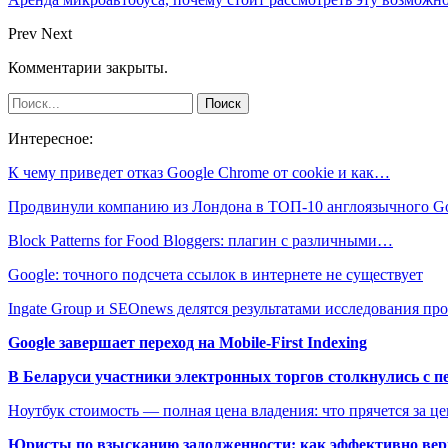
Prev
Next
Комментарии закрыты.
Интересное:
К чему приведет отказ Google Chrome от cookie и как…
Продвинули компанию из Лондона в ТОП-10 англоязычного G
Block Patterns for Food Bloggers: плагин с различными…
Google: точного подсчета ссылок в интернете не существует
Ingate Group и SEOnews делятся результатами исследования п
Google завершает переход на Mobile-First Indexing
В Беларуси участники электронных торгов столкнулись с п
Ноутбук стоимость — полная цена владения: что прячется за ц
Юристы по взысканию задолженности: как эффективно верн