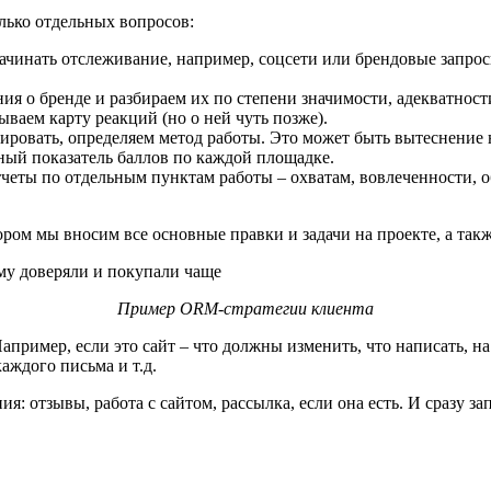
лько отдельных вопросов:
начинать отслеживание, например, соцсети или брендовые запро
ия о бренде и разбираем их по степени значимости, адекватност
ываем карту реакций (но о ней чуть позже).
лировать, определяем метод работы. Это может быть вытеснение
ный показатель баллов по каждой площадке.
отчеты по отдельным пунктам работы – охватам, вовлеченности,
ором мы вносим все основные правки и задачи на проекте, а такж
Пример ORM-стратегии клиента
мер, если это сайт – что должны изменить, что написать, на к
аждого письма и т.д.
 отзывы, работа с сайтом, рассылка, если она есть. И сразу за