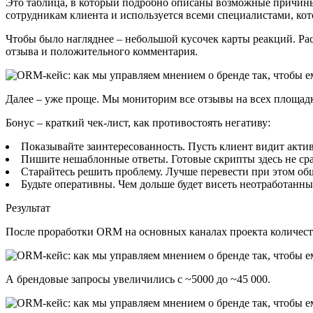
Это таблица, в который подробно описаны возможные причины 
сотрудникам клиента и используется всеми специалистами, кот
Чтобы было нагляднее – небольшой кусочек карты реакций. Рас
отзыва и положительного комментария.
Далее – уже проще. Мы мониторим все отзывы на всех площадка
Бонус – краткий чек-лист, как противостоять негативу:
Показывайте заинтересованность. Пусть клиент видит актив
Пишите нешаблонные ответы. Готовые скрипты здесь не сра
Старайтесь решить проблему. Лучше перевести при этом об
Будьте оперативны. Чем дольше будет висеть неотработанн
Результат
После проработки ORM на основных каналах проекта количество
А брендовые запросы увеличились с ~5000 до ~45 000.