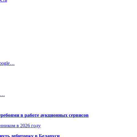
oogle…
ро…
еребоями в работе аукционных сервисов
енником в 2026 году
уть дебиторку в Беларуси