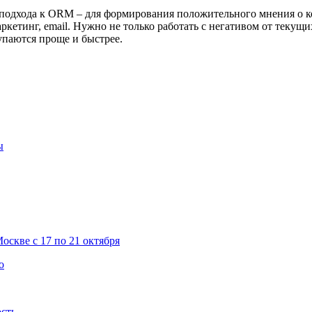
о подхода к ORM – для формирования положительного мнения о к
аркетинг, email. Нужно не только работать с негативом от теку
упаются проще и быстрее.
ы
скве с 17 по 21 октября
о
ость