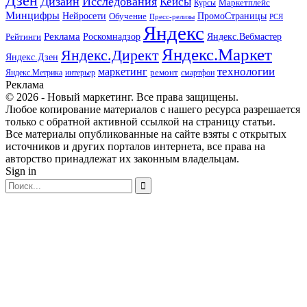
Дзен
Дизайн
Исследования
Кейсы
Маркетплейс
Курсы
Минцифры
ПромоСтраницы
Нейросети
Обучение
Пресс-релизы
РСЯ
Яндекс
Реклама
Роскомнадзор
Яндекс.Вебмастер
Рейтинги
Яндекс.Маркет
Яндекс.Директ
Яндекс.Дзен
маркетинг
технологии
ремонт
Яндекс.Метрика
интерьер
смартфон
Реклама
© 2026 - Новый маркетинг. Все права защищены.
Любое копирование материалов с нашего ресурса разрешается
только с обратной активной ссылкой на страницу статьи.
Все материалы опубликованные на сайте взяты с открытых
источников и других порталов интернета, все права на
авторство принадлежат их законным владельцам.
Sign in