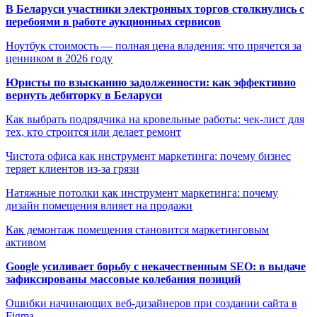
В Беларуси участники электронных торгов столкнулись с
перебоями в работе аукционных сервисов
Ноутбук стоимость — полная цена владения: что прячется за
ценником в 2026 году
Юристы по взысканию задолженности: как эффективно
вернуть дебиторку в Беларуси
Как выбрать подрядчика на кровельные работы: чек-лист для
тех, кто строится или делает ремонт
Чистота офиса как инструмент маркетинга: почему бизнес
теряет клиентов из-за грязи
Натяжные потолки как инструмент маркетинга: почему
дизайн помещения влияет на продажи
Как демонтаж помещения становится маркетинговым
активом
Google усиливает борьбу с некачественным SEO: в выдаче
зафиксированы массовые колебания позиций
Ошибки начинающих веб-дизайнеров при создании сайта в
Figma