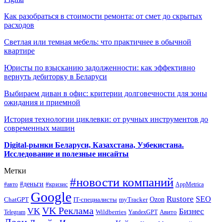
Как разобраться в стоимости ремонта: от смет до скрытых
расходов
Светлая или темная мебель: что практичнее в обычной
квартире
Юристы по взысканию задолженности: как эффективно
вернуть дебиторку в Беларуси
Выбираем диван в офис: критерии долговечности для зоны
ожидания и приемной
История технологии циклевки: от ручных инструментов до
современных машин
Digital-рынки Беларуси, Казахстана, Узбекистана.
Исследование и полезные инсайты
Метки
#новости компаний
#деньги
#кризис
#авто
AppMetrica
Google
Rustore
SEO
myTracker
Ozon
ChatGPT
IT-специалисты
VK Реклама
VK
Бизнес
Авито
Wildberries
Telegram
YandexGPT