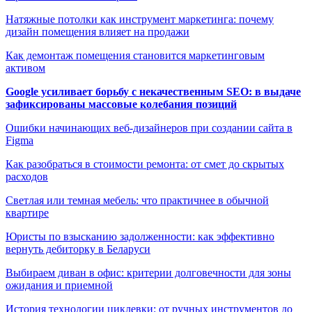
Натяжные потолки как инструмент маркетинга: почему
дизайн помещения влияет на продажи
Как демонтаж помещения становится маркетинговым
активом
Google усиливает борьбу с некачественным SEO: в выдаче
зафиксированы массовые колебания позиций
Ошибки начинающих веб-дизайнеров при создании сайта в
Figma
Как разобраться в стоимости ремонта: от смет до скрытых
расходов
Светлая или темная мебель: что практичнее в обычной
квартире
Юристы по взысканию задолженности: как эффективно
вернуть дебиторку в Беларуси
Выбираем диван в офис: критерии долговечности для зоны
ожидания и приемной
История технологии циклевки: от ручных инструментов до