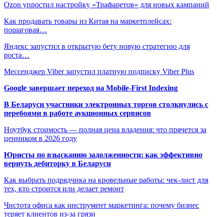
Ozon упростил настройку «Трафаретов» для новых кампаний
Как продавать товары из Китая на маркетплейсах:
пошаговая…
Яндекс запустил в открытую бету новую стратегию для
роста…
Мессенджер Viber запустил платную подписку Viber Plus
Google завершает переход на Mobile-First Indexing
В Беларуси участники электронных торгов столкнулись с
перебоями в работе аукционных сервисов
Ноутбук стоимость — полная цена владения: что прячется за
ценником в 2026 году
Юристы по взысканию задолженности: как эффективно
вернуть дебиторку в Беларуси
Как выбрать подрядчика на кровельные работы: чек-лист для
тех, кто строится или делает ремонт
Чистота офиса как инструмент маркетинга: почему бизнес
теряет клиентов из-за грязи