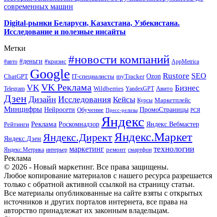
современных машин
Digital-рынки Беларуси, Казахстана, Узбекистана.
Исследование и полезные инсайты
Метки
#новости компаний
#деньги
#кризис
#авто
AppMetrica
Google
Rustore
SEO
myTracker
Ozon
ChatGPT
IT-специалисты
VK Реклама
VK
Бизнес
Авито
Wildberries
Telegram
YandexGPT
Дзен
Дизайн
Исследования
Кейсы
Маркетплейс
Курсы
Минцифры
ПромоСтраницы
Нейросети
Обучение
Пресс-релизы
РСЯ
Яндекс
Реклама
Роскомнадзор
Яндекс.Вебмастер
Рейтинги
Яндекс.Маркет
Яндекс.Директ
Яндекс.Дзен
маркетинг
технологии
ремонт
Яндекс.Метрика
интерьер
смартфон
Реклама
© 2026 - Новый маркетинг. Все права защищены.
Любое копирование материалов с нашего ресурса разрешается
только с обратной активной ссылкой на страницу статьи.
Все материалы опубликованные на сайте взяты с открытых
источников и других порталов интернета, все права на
авторство принадлежат их законным владельцам.