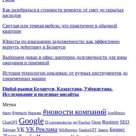
Как разобраться в стоимости ремонта: от смет до скрытых
расходов
Светлая или темная мебель: что практичнее в обычной
квартире
Юристы по взысканию задолженности: как эффективно
вернуть дебиторку в Беларуси
Выбираем диван в офис: критерии долговечности для зоны
ожидания и приемной
История технологии циклевки: от ручных инструментов до
современных машин
Digital-рынки Беларуси, Казахстана, Узбекистана.
Исследование и полезные инсайты
Метки
#новости компаний
#деньги
#кризис
#авто
AppMetrica
Google
Rustore
SEO
myTracker
Ozon
ChatGPT
IT-специалисты
VK Реклама
VK
Бизнес
Авито
Wildberries
Telegram
YandexGPT