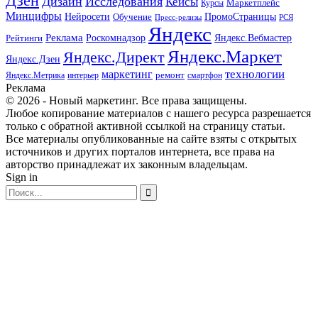
Дзен
Дизайн
Исследования
Кейсы
Маркетплейс
Курсы
Минцифры
ПромоСтраницы
Нейросети
Обучение
Пресс-релизы
РСЯ
Яндекс
Реклама
Роскомнадзор
Яндекс.Вебмастер
Рейтинги
Яндекс.Маркет
Яндекс.Директ
Яндекс.Дзен
маркетинг
технологии
ремонт
Яндекс.Метрика
интерьер
смартфон
Реклама
© 2026 - Новый маркетинг. Все права защищены.
Любое копирование материалов с нашего ресурса разрешается
только с обратной активной ссылкой на страницу статьи.
Все материалы опубликованные на сайте взяты с открытых
источников и других порталов интернета, все права на
авторство принадлежат их законным владельцам.
Sign in