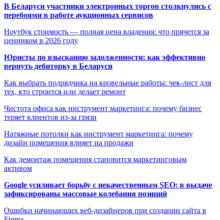
В Беларуси участники электронных торгов столкнулись с
перебоями в работе аукционных сервисов
Ноутбук стоимость — полная цена владения: что прячется за
ценником в 2026 году
Юристы по взысканию задолженности: как эффективно
вернуть дебиторку в Беларуси
Как выбрать подрядчика на кровельные работы: чек-лист для
тех, кто строится или делает ремонт
Чистота офиса как инструмент маркетинга: почему бизнес
теряет клиентов из-за грязи
Натяжные потолки как инструмент маркетинга: почему
дизайн помещения влияет на продажи
Как демонтаж помещения становится маркетинговым
активом
Google усиливает борьбу с некачественным SEO: в выдаче
зафиксированы массовые колебания позиций
Ошибки начинающих веб-дизайнеров при создании сайта в
Figma