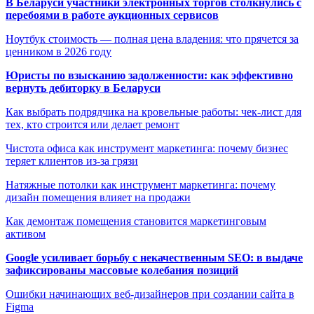
В Беларуси участники электронных торгов столкнулись с
перебоями в работе аукционных сервисов
Ноутбук стоимость — полная цена владения: что прячется за
ценником в 2026 году
Юристы по взысканию задолженности: как эффективно
вернуть дебиторку в Беларуси
Как выбрать подрядчика на кровельные работы: чек-лист для
тех, кто строится или делает ремонт
Чистота офиса как инструмент маркетинга: почему бизнес
теряет клиентов из-за грязи
Натяжные потолки как инструмент маркетинга: почему
дизайн помещения влияет на продажи
Как демонтаж помещения становится маркетинговым
активом
Google усиливает борьбу с некачественным SEO: в выдаче
зафиксированы массовые колебания позиций
Ошибки начинающих веб-дизайнеров при создании сайта в
Figma