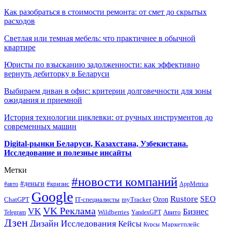
Как разобраться в стоимости ремонта: от смет до скрытых
расходов
Светлая или темная мебель: что практичнее в обычной
квартире
Юристы по взысканию задолженности: как эффективно
вернуть дебиторку в Беларуси
Выбираем диван в офис: критерии долговечности для зоны
ожидания и приемной
История технологии циклевки: от ручных инструментов до
современных машин
Digital-рынки Беларуси, Казахстана, Узбекистана.
Исследование и полезные инсайты
Метки
#новости компаний
#деньги
#кризис
#авто
AppMetrica
Google
Rustore
SEO
myTracker
Ozon
ChatGPT
IT-специалисты
VK Реклама
VK
Бизнес
Авито
Wildberries
Telegram
YandexGPT
Дзен
Дизайн
Исследования
Кейсы
Маркетплейс
Курсы