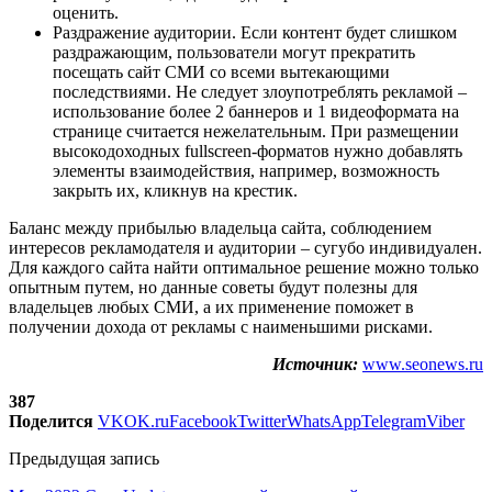
оценить.
Раздражение аудитории. Если контент будет слишком
раздражающим, пользователи могут прекратить
посещать сайт СМИ со всеми вытекающими
последствиями. Не следует злоупотреблять рекламой –
использование более 2 баннеров и 1 видеоформата на
странице считается нежелательным. При размещении
высокодоходных fullscreen-форматов нужно добавлять
элементы взаимодействия, например, возможность
закрыть их, кликнув на крестик.
Баланс между прибылью владельца сайта, соблюдением
интересов рекламодателя и аудитории – сугубо индивидуален.
Для каждого сайта найти оптимальное решение можно только
опытным путем, но данные советы будут полезны для
владельцев любых СМИ, а их применение поможет в
получении дохода от рекламы с наименьшими рисками.
Источник:
www.seonews.ru
387
Поделится
VK
OK.ru
Facebook
Twitter
WhatsApp
Telegram
Viber
Предыдущая запись