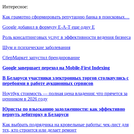
Интересное:
Как грамотно сформировать репутацию банка в поисковых…
Google добавил в формулу E-A-T еще одну Е
Роль консалтинговых услуг в эффективности ведения бизнеса
Шум и психические заболевания
СберМаркет запустил брендирование
Google завершает переход на Mobile-First Indexing
В Беларуси участники электронных торгов столкнулись с
перебоями в работе аукционных сервисов
Ноутбук стоимость — полная цена владения: что прячется за
ценником в 2026 году
Юристы по взысканию задолженности: как эффективно
вернуть дебиторку в Беларуси
Как выбрать подрядчика на кровельные работы: чек-лист для
тех, кто строится или делает ремонт