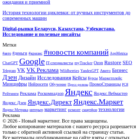
ожидания и приемной
История технологии циклевки: от ручных инструментов до
современных машин
Digital-рынки Беларуси, Казахстана, Узбекистана.
Исследование и полезные инсайты
Метки
#новости компаний
#деньги
#кризис
#авто
AppMetrica
Google
Rustore
SEO
myTracker
Ozon
ChatGPT
IT-специалисты
VK Реклама
VK
Бизнес
Авито
Wildberries
Telegram
YandexGPT
Дзен
Дизайн
Исследования
Кейсы
Маркетплейс
Курсы
Минцифры
ПромоСтраницы
Нейросети
Обучение
Пресс-релизы
РСЯ
Яндекс
Реклама
Роскомнадзор
Яндекс.Вебмастер
Рейтинги
Яндекс.Маркет
Яндекс.Директ
Яндекс.Дзен
маркетинг
технологии
ремонт
Яндекс.Метрика
интерьер
смартфон
Реклама
© 2026 - Новый маркетинг. Все права защищены.
Любое копирование материалов с нашего ресурса разрешается
только с обратной активной ссылкой на страницу статьи.
Все материалы опубликованные на сайте взяты с открытых