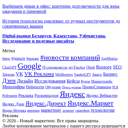
Выбираем диван в офис: критерии долговечности для зоны
ожидания и приемной
История технологии циклевки: от ручных инструментов до
современных машин
Digital-рынки Беларуси, Казахстана, Узбекистана.
Исследование и полезные инсайты
Метки
#новости компаний
#деньги
#кризис
#авто
AppMetrica
Google
Rustore
SEO
myTracker
Ozon
ChatGPT
IT-специалисты
VK Реклама
VK
Бизнес
Авито
Wildberries
Telegram
YandexGPT
Дзен
Дизайн
Исследования
Кейсы
Маркетплейс
Курсы
Минцифры
ПромоСтраницы
Нейросети
Обучение
Пресс-релизы
РСЯ
Яндекс
Реклама
Роскомнадзор
Яндекс.Вебмастер
Рейтинги
Яндекс.Маркет
Яндекс.Директ
Яндекс.Дзен
маркетинг
технологии
ремонт
Яндекс.Метрика
интерьер
смартфон
Реклама
© 2026 - Новый маркетинг. Все права защищены.
Любое копирование материалов с нашего ресурса разрешается