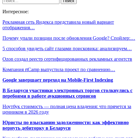
Интересное:
Рекламная сеть Яндекса представила новый вариант
отображения…
Почему упали позиции после обновления Google? Спойлер:…
5 способов увидеть сайт глазами поисковика: анализируем…
Ozon создал реестр сертифицированных рекламных агентств
Компания rtCamp выпустила проект по сравнению…
Google завершает переход на Mobile-First Indexing
В Беларуси участники электронных торгов столкнулись с
перебоями в работе аукционных сервисов
Ноутбук стоимость — полная цена владения: что прячется за
ценником в 2026 году
Юристы по взысканию задолженности: как эффективно
вернуть дебиторку в Беларуси