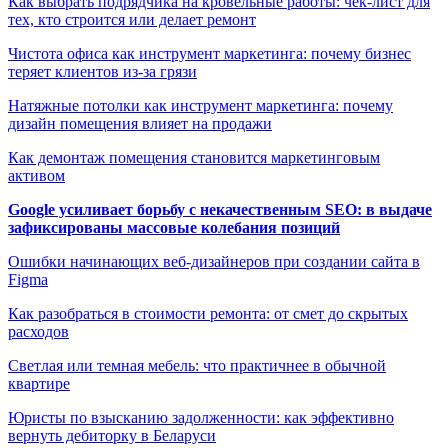
Как выбрать подрядчика на кровельные работы: чек-лист для
тех, кто строится или делает ремонт
Чистота офиса как инструмент маркетинга: почему бизнес
теряет клиентов из-за грязи
Натяжные потолки как инструмент маркетинга: почему
дизайн помещения влияет на продажи
Как демонтаж помещения становится маркетинговым
активом
Google усиливает борьбу с некачественным SEO: в выдаче
зафиксированы массовые колебания позиций
Ошибки начинающих веб-дизайнеров при создании сайта в
Figma
Как разобраться в стоимости ремонта: от смет до скрытых
расходов
Светлая или темная мебель: что практичнее в обычной
квартире
Юристы по взысканию задолженности: как эффективно
вернуть дебиторку в Беларуси