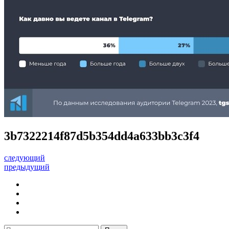
3b7322214f87d5b354dd4a633bb3c3f4
следующий
предыдущий