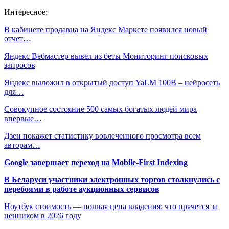
Интересное:
В кабинете продавца на Яндекс Маркете появился новый
отчет…
Яндекс Вебмастер вывел из беты Мониторинг поисковых
запросов
Яндекс выложил в открытый доступ YaLM 100B – нейросеть
для…
Совокупное состояние 500 самых богатых людей мира
впервые…
Дзен покажет статистику вовлеченного просмотра всем
авторам…
Google завершает переход на Mobile-First Indexing
В Беларуси участники электронных торгов столкнулись с
перебоями в работе аукционных сервисов
Ноутбук стоимость — полная цена владения: что прячется за
ценником в 2026 году