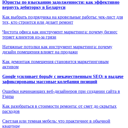
Юристы по взысканию задолженности: как эффективно
вернуть дебиторку в Беларуси
Как выбрать подрядчика на кровельные работы: чек-лист для
тех, кто строится или делает ремонт
Чистота офиса как инструмент маркетинга: почему бизнес
теряет клиентов из-за грязи
Натяжные потолки как инструмент маркетинга: почему
дизайн помещения влияет на продажи
Как демонтаж помещения становится маркетинговым
активом
Google усиливает борьбу с некачественным SEO: в выдаче
зафиксированы массовые колебания позиций
Ошибки начинающих веб-дизайнеров при создании сайта в
Figma
Как разобраться в стоимости ремонта: от смет до скрытых
расходов
Светлая или темная мебель: что практичнее в обычной
квартире