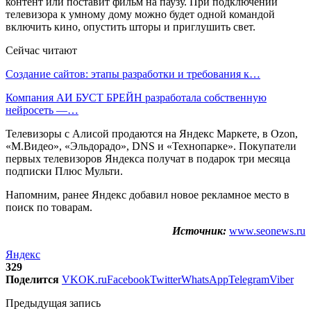
контент или поставит фильм на паузу. При подключении
телевизора к умному дому можно будет одной командой
включить кино, опустить шторы и приглушить свет.
Сейчас читают
Создание сайтов: этапы разработки и требования к…
Компания АИ БУСТ БРЕЙН разработала собственную
нейросеть —…
Телевизоры с Алисой продаются на Яндекс Маркете, в Ozon,
«М.Видео», «Эльдорадо», DNS и «Технопарке». Покупатели
первых телевизоров Яндекса получат в подарок три месяца
подписки Плюс Мульти.
Напомним, ранее Яндекс добавил новое рекламное место в
поиск по товарам.
Источник:
www.seonews.ru
Яндекс
329
Поделится
VK
OK.ru
Facebook
Twitter
WhatsApp
Telegram
Viber
Предыдущая запись