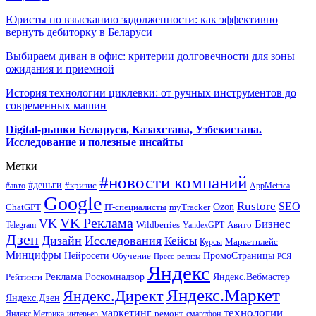
Юристы по взысканию задолженности: как эффективно
вернуть дебиторку в Беларуси
Выбираем диван в офис: критерии долговечности для зоны
ожидания и приемной
История технологии циклевки: от ручных инструментов до
современных машин
Digital-рынки Беларуси, Казахстана, Узбекистана.
Исследование и полезные инсайты
Метки
#новости компаний
#деньги
#кризис
#авто
AppMetrica
Google
Rustore
SEO
myTracker
Ozon
ChatGPT
IT-специалисты
VK Реклама
VK
Бизнес
Авито
Wildberries
Telegram
YandexGPT
Дзен
Дизайн
Исследования
Кейсы
Маркетплейс
Курсы
Минцифры
ПромоСтраницы
Нейросети
Обучение
Пресс-релизы
РСЯ
Яндекс
Реклама
Роскомнадзор
Яндекс.Вебмастер
Рейтинги
Яндекс.Маркет
Яндекс.Директ
Яндекс.Дзен
маркетинг
технологии
ремонт
Яндекс.Метрика
интерьер
смартфон