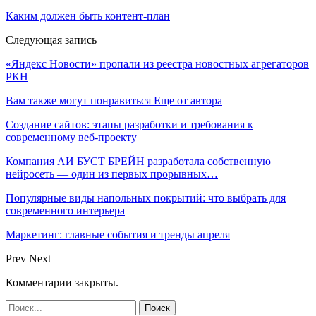
Каким должен быть контент-план
Следующая запись
«Яндекс Новости» пропали из реестра новостных агрегаторов
РКН
Вам также могут понравиться
Еще от автора
Создание сайтов: этапы разработки и требования к
современному веб-проекту
Компания АИ БУСТ БРЕЙН разработала собственную
нейросеть — один из первых прорывных…
Популярные виды напольных покрытий: что выбрать для
современного интерьера
Маркетинг: главные события и тренды апреля
Prev
Next
Комментарии закрыты.