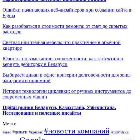
Ошибки начинающих веб-дизайнеров при создании сайта в
Figma
Как разобраться в стоимости ремонта: от смет до скрытых
расходов
Светлая или темная мебель: что практичнее в обычной
квартире
Юристы по взысканию задолженности: как эффективно
вернуть дебиторку в Беларуси
Выбираем диван в офис: критерии долговечности для зоны
ожидания и приемной
История технологии циклевки: от ручных инструментов до
современных машин
Digital-рынки Беларуси, Казахстана, Узбекистана.
Исследование и полезные инсайты
Метки
#новости компаний
#деньги
#кризис
#авто
AppMetrica