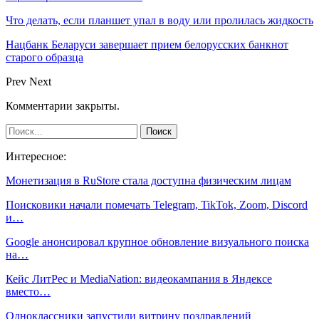
Что делать, если планшет упал в воду или пролилась жидкость
Нацбанк Беларуси завершает прием белорусских банкнот
старого образца
Prev
Next
Комментарии закрыты.
Интересное:
Монетизация в RuStore стала доступна физическим лицам
Поисковики начали помечать Telegram, TikTok, Zoom, Discord
и…
Google анонсировал крупное обновление визуального поиска
на…
Кейс ЛитРес и MediaNation: видеокампания в Яндексе
вместо…
Одноклассники запустили витрину поздравлений