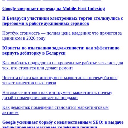
Google завершает переход на Mobile-First Indexing
В Беларуси участники электронных торгов столкнулись с
перебоями в работе аукционных сервисов
Ноутбук стоимость — полная цена владения: что прячется за
ценником в 2026 году
Юристы по взысканию задолженности: как эффективно
вернуть дебиторку в Беларуси
Как выбрать подрядчика на кровельные работы: чек-лист для
тех, кто строится или делает ремонт
Чистота офиса как инструмент маркетинга: почему бизнес
теряет клиентов из-за грязи
Натяжные потолки как инструмент маркетинга: почему
дизайн помещения влияет на продажи
Как демонтаж помещения становится маркетинговым
активом
Google усиливает борьбу с некачественным SEO: в выдаче
зафиксированы массовые колебания позиций