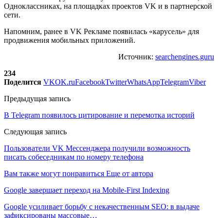
Одноклассниках, на площадках проектов VK и в партнерской
сети.
Напомним, ранее в VK Рекламе появилась «карусель» для
продвижения мобильных приложений.
Источник:
searchengines.guru
234
Поделится
VK
OK.ru
Facebook
Twitter
WhatsApp
Telegram
Viber
Предыдущая запись
В Telegram появилось цитирование и перемотка историй
Следующая запись
Пользователи VK Мессенджера получили возможность
писать собеседникам по номеру телефона
Вам также могут понравиться
Еще от автора
Google завершает переход на Mobile-First Indexing
Google усиливает борьбу с некачественным SEO: в выдаче
зафиксированы массовые…