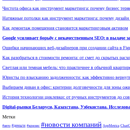
Чистота офиса как инструмент маркетинга: почему бизнес теряе
Натяжные потолки как инструмент маркетинга: почему дизайн
Как демонтаж помещения становится маркетинговым активом
Google усиливает борьбу с некачественным SEO: в выдаче 
Ошибки начинающих веб-дизайнеров при создании сайта в Fi
Как разобраться в стоимости ремонта: от смет до скрытых расх
Светлая или темная мебель: что практичнее в обычной квартир
Юристы по взысканию задолженности: как эффективно вернуть
Выбираем диван в офис: критерии долговечности для зоны ож
История технологии циклевки: от ручных инструментов до с
Digital-рынки Беларуси, Казахстана, Узбекистана. Исследо
Метки
#новости компаний
#деньги
#кризис
Chat
#авто
AppMetrica