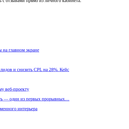
 с отзывами прямо из личного кабинета.
ы на главном экране
 лидов и снизить CPL на 28%. Кейс
му веб-проекту
ть — один из первых прорывных…
менного интерьера