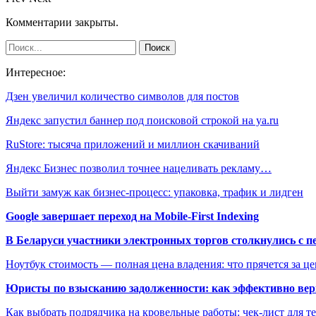
Комментарии закрыты.
Интересное:
Дзен увеличил количество символов для постов
Яндекс запустил баннер под поисковой строкой на ya.ru
RuStore: тысяча приложений и миллион скачиваний
Яндекс Бизнес позволил точнее нацеливать рекламу…
Выйти замуж как бизнес-процесс: упаковка, трафик и лидген
Google завершает переход на Mobile-First Indexing
В Беларуси участники электронных торгов столкнулись с п
Ноутбук стоимость — полная цена владения: что прячется за ц
Юристы по взысканию задолженности: как эффективно верн
Как выбрать подрядчика на кровельные работы: чек-лист для те