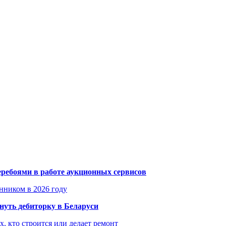
еребоями в работе аукционных сервисов
енником в 2026 году
уть дебиторку в Беларуси
х, кто строится или делает ремонт