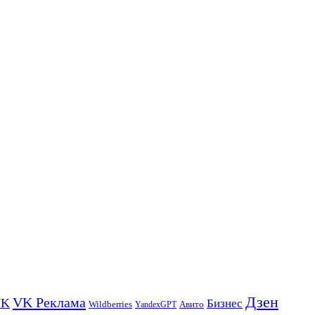
Дзен
VK Реклама
VK
Бизнес
Авито
Wildberries
YandexGPT