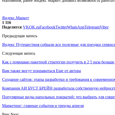
Напомним, ранее Яндекс Маркет добавил возможность работать
Яндекс.Маркет
1 116
Поделится
VK
OK.ru
Facebook
Twitter
WhatsApp
Telegram
Viber
Предыдущая запись
Яндекс Путешествия собрали все полезные для поездки сервис
Следующая запись
Как с помощью пакетной стратегии получить в 2,5 раза больше
Вам также могут понравиться
Еще от автора
Создание сайтов: этапы разработки и требования к современно
Компания АИ БУСТ БРЕЙН разработала собственную нейросе
Популярные виды напольных покрытий: что выбрать для совре
Маркетинг: главные события и тренды апреля
Prev
Next