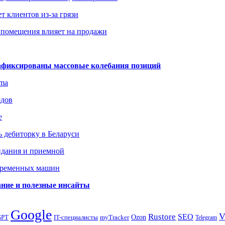
т клиентов из-за грязи
 помещения влияет на продажи
зафиксированы массовые колебания позиций
gma
одов
е
 дебиторку в Беларуси
идания и приемной
овременных машин
вание и полезные инсайты
Google
Rustore
SEO
myTracker
Ozon
GPT
IT-специалисты
Telegram