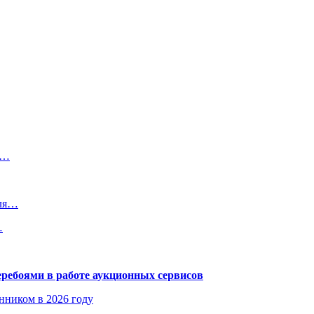
с…
для…
…
еребоями в работе аукционных сервисов
енником в 2026 году