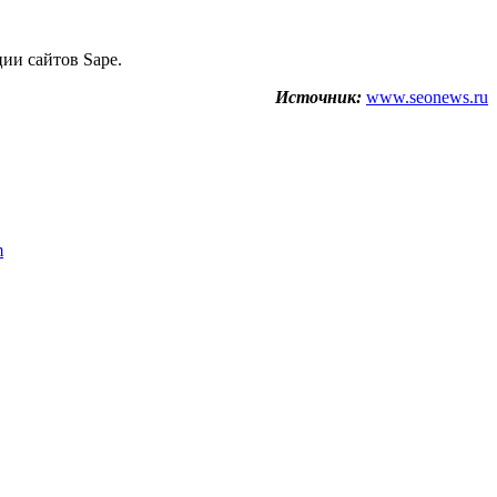
ии сайтов Sape.
Источник:
www.seonews.ru
m