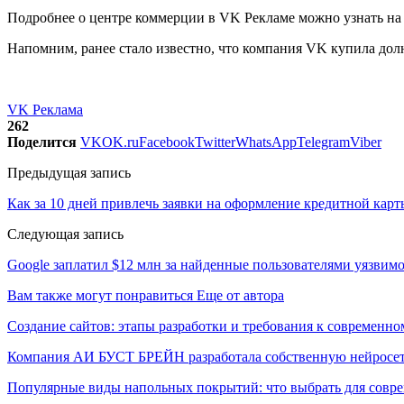
Подробнее о центре коммерции в VK Рекламе можно узнать на 
Напомним, ранее стало известно, что компания VK купила дол
VK Реклама
262
Поделится
VK
OK.ru
Facebook
Twitter
WhatsApp
Telegram
Viber
Предыдущая запись
Как за 10 дней привлечь заявки на оформление кредитной кар
Следующая запись
Google заплатил $12 млн за найденные пользователями уязвим
Вам также могут понравиться
Еще от автора
Создание сайтов: этапы разработки и требования к современно
Компания АИ БУСТ БРЕЙН разработала собственную нейросе
Популярные виды напольных покрытий: что выбрать для совре