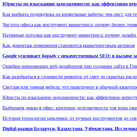
Юристы по взысканию задолженности: как эффективно верн
Как выбрать подрядчика на кровельные работы: чек-лист для те
Чистота офиса как инструмент маркетинга: почему бизнес теряе
Натяжные потолки как инструмент маркетинга: почему дизайн
Как демонтаж помещения становится маркетинговым активом
Google усиливает борьбу с некачественным SEO: в выдаче 
Ошибки начинающих веб-дизайнеров при создании сайта в Fi
Как разобраться в стоимости ремонта: от смет до скрытых расх
Светлая или темная мебель: что практичнее в обычной квартир
Юристы по взысканию задолженности: как эффективно вернуть
Выбираем диван в офис: критерии долговечности для зоны ож
История технологии циклевки: от ручных инструментов до с
Digital-рынки Беларуси, Казахстана, Узбекистана. Исследо