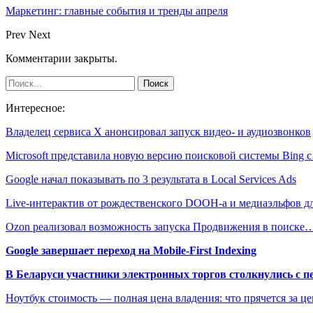
Маркетинг: главные события и тренды апреля
Prev
Next
Комментарии закрыты.
Интересное:
Владелец сервиса Х анонсировал запуск видео- и аудиозвонков
Microsoft представила новую версию поисковой системы Bing 
Google начал показывать по 3 результата в Local Services Ads
Live-интерактив от рождественского DOOH-а и медиаэльфов 
Ozon реализовал возможность запуска Продвижения в поиске
Google завершает переход на Mobile-First Indexing
В Беларуси участники электронных торгов столкнулись с п
Ноутбук стоимость — полная цена владения: что прячется за ц