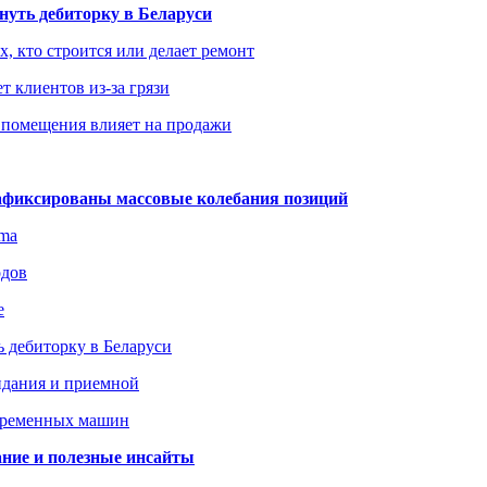
уть дебиторку в Беларуси
х, кто строится или делает ремонт
т клиентов из-за грязи
 помещения влияет на продажи
зафиксированы массовые колебания позиций
gma
одов
е
 дебиторку в Беларуси
идания и приемной
овременных машин
вание и полезные инсайты