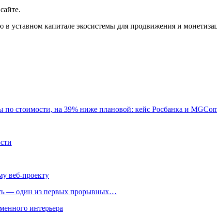
сайте.
ю в уставном капитале экосистемы для продвижения и монетизац
ты по стоимости, на 39% ниже плановой: кейс Росбанка и MGCo
ости
му веб-проекту
ть — один из первых прорывных…
менного интерьера