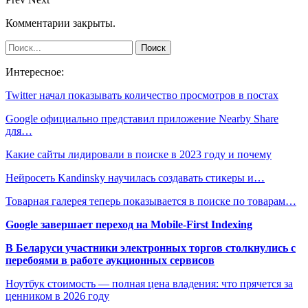
Комментарии закрыты.
Интересное:
Twitter начал показывать количество просмотров в постах
Google официально представил приложение Nearby Share
для…
Какие сайты лидировали в поиске в 2023 году и почему
Нейросеть Kandinsky научилась создавать стикеры и…
Товарная галерея теперь показывается в поиске по товарам…
Google завершает переход на Mobile-First Indexing
В Беларуси участники электронных торгов столкнулись с
перебоями в работе аукционных сервисов
Ноутбук стоимость — полная цена владения: что прячется за
ценником в 2026 году