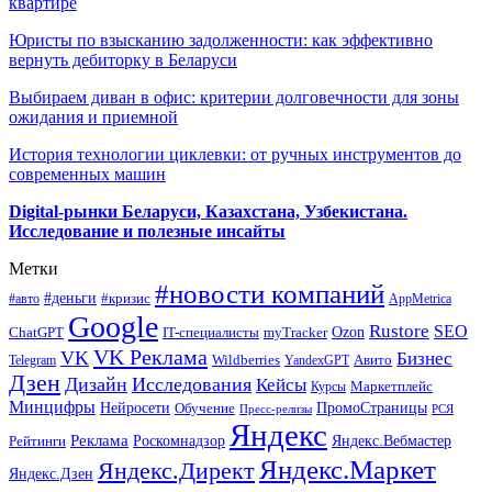
квартире
Юристы по взысканию задолженности: как эффективно
вернуть дебиторку в Беларуси
Выбираем диван в офис: критерии долговечности для зоны
ожидания и приемной
История технологии циклевки: от ручных инструментов до
современных машин
Digital-рынки Беларуси, Казахстана, Узбекистана.
Исследование и полезные инсайты
Метки
#новости компаний
#деньги
#кризис
#авто
AppMetrica
Google
Rustore
SEO
myTracker
Ozon
ChatGPT
IT-специалисты
VK Реклама
VK
Бизнес
Авито
Wildberries
Telegram
YandexGPT
Дзен
Дизайн
Исследования
Кейсы
Маркетплейс
Курсы
Минцифры
ПромоСтраницы
Нейросети
Обучение
Пресс-релизы
РСЯ
Яндекс
Реклама
Роскомнадзор
Яндекс.Вебмастер
Рейтинги
Яндекс.Маркет
Яндекс.Директ
Яндекс.Дзен