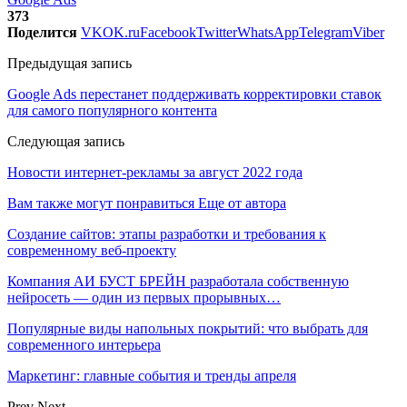
373
Поделится
VK
OK.ru
Facebook
Twitter
WhatsApp
Telegram
Viber
Предыдущая запись
Google Ads перестанет поддерживать корректировки ставок
для самого популярного контента
Следующая запись
Новости интернет-рекламы за август 2022 года
Вам также могут понравиться
Еще от автора
Создание сайтов: этапы разработки и требования к
современному веб-проекту
Компания АИ БУСТ БРЕЙН разработала собственную
нейросеть — один из первых прорывных…
Популярные виды напольных покрытий: что выбрать для
современного интерьера
Маркетинг: главные события и тренды апреля
Prev
Next