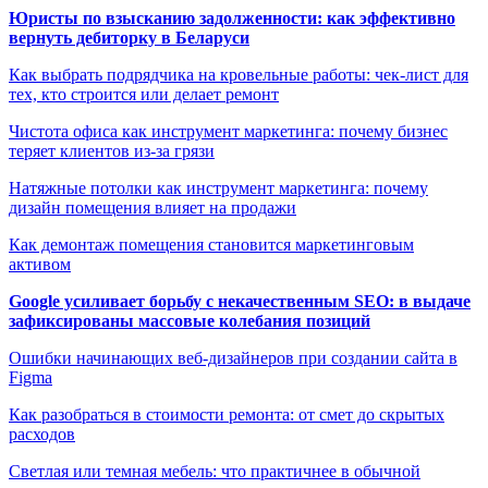
Юристы по взысканию задолженности: как эффективно
вернуть дебиторку в Беларуси
Как выбрать подрядчика на кровельные работы: чек-лист для
тех, кто строится или делает ремонт
Чистота офиса как инструмент маркетинга: почему бизнес
теряет клиентов из-за грязи
Натяжные потолки как инструмент маркетинга: почему
дизайн помещения влияет на продажи
Как демонтаж помещения становится маркетинговым
активом
Google усиливает борьбу с некачественным SEO: в выдаче
зафиксированы массовые колебания позиций
Ошибки начинающих веб-дизайнеров при создании сайта в
Figma
Как разобраться в стоимости ремонта: от смет до скрытых
расходов
Светлая или темная мебель: что практичнее в обычной