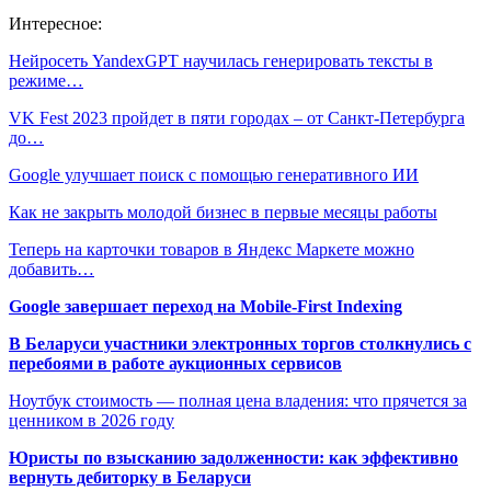
Интересное:
Нейросеть YandexGPT научилась генерировать тексты в
режиме…
VK Fest 2023 пройдет в пяти городах – от Санкт-Петербурга
до…
Google улучшает поиск с помощью генеративного ИИ
Как не закрыть молодой бизнес в первые месяцы работы
Теперь на карточки товаров в Яндекс Маркете можно
добавить…
Google завершает переход на Mobile-First Indexing
В Беларуси участники электронных торгов столкнулись с
перебоями в работе аукционных сервисов
Ноутбук стоимость — полная цена владения: что прячется за
ценником в 2026 году
Юристы по взысканию задолженности: как эффективно
вернуть дебиторку в Беларуси