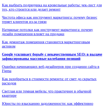
Как выбрать подрядчика на кровельные работы: чек-лист для
тех, кто строится или делает ремонт
Чистота офиса как инструмент маркетинга: почему бизнес
теряет клиентов из-за грязи
Натяжные потолки как инструмент маркетинга: почему
дизайн помещения влияет на продажи
Как демонтаж помещения становится маркетинговым
активом
Google усиливает борьбу с некачественным SEO: в выдаче
зафиксированы массовые колебания позиций
Ошибки начинающих веб-дизайнеров при создании сайта в
Figma
Как разобраться в стоимости ремонта: от смет до скрытых
расходов
Светлая или темная мебель: что практичнее в обычной
квартире
Юристы по взысканию задолженности: как эффективно