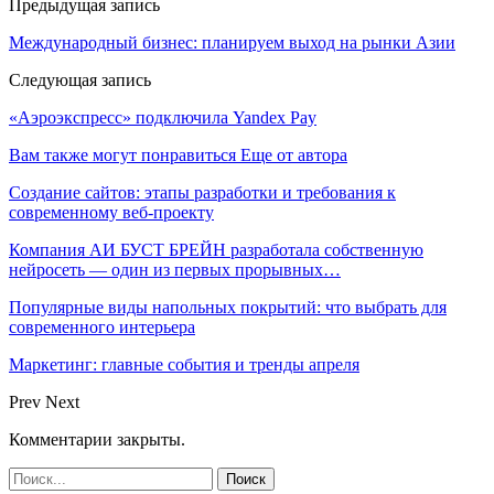
Предыдущая запись
Международный бизнес: планируем выход на рынки Азии
Следующая запись
«Аэроэкспресс» подключила Yandex Pay
Вам также могут понравиться
Еще от автора
Создание сайтов: этапы разработки и требования к
современному веб-проекту
Компания АИ БУСТ БРЕЙН разработала собственную
нейросеть — один из первых прорывных…
Популярные виды напольных покрытий: что выбрать для
современного интерьера
Маркетинг: главные события и тренды апреля
Prev
Next
Комментарии закрыты.