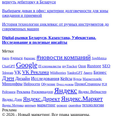
вернуть дебиторку в Беларуси
Выбираем диван в офис: критерии долговечности для зоны
ожидания и приемной
История технологии циклевки: от ручных инструментов до
современных машин
Digital-рынки Беларуси, Казахстана, Узбекистана.
Исследование и полезные инсайты
Метки
#новости компаний
#деньги
#кризис
#авто
AppMetrica
Google
Rustore
SEO
myTracker
Ozon
ChatGPT
IT-специалисты
VK Реклама
VK
Бизнес
Авито
Wildberries
Telegram
YandexGPT
Дзен
Дизайн
Исследования
Кейсы
Маркетплейс
Курсы
Минцифры
ПромоСтраницы
Нейросети
Обучение
Пресс-релизы
РСЯ
Яндекс
Реклама
Роскомнадзор
Яндекс.Вебмастер
Рейтинги
Яндекс.Маркет
Яндекс.Директ
Яндекс.Дзен
маркетинг
технологии
ремонт
Яндекс.Метрика
интерьер
смартфон
Реклама
© 2026 - Новый маркетинг. Все права защищены.