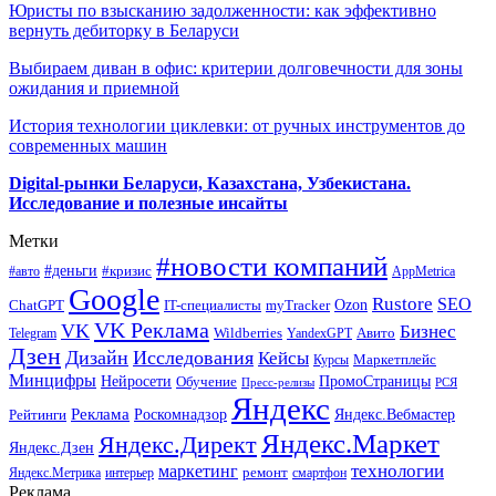
Юристы по взысканию задолженности: как эффективно
вернуть дебиторку в Беларуси
Выбираем диван в офис: критерии долговечности для зоны
ожидания и приемной
История технологии циклевки: от ручных инструментов до
современных машин
Digital-рынки Беларуси, Казахстана, Узбекистана.
Исследование и полезные инсайты
Метки
#новости компаний
#деньги
#кризис
#авто
AppMetrica
Google
Rustore
SEO
myTracker
Ozon
ChatGPT
IT-специалисты
VK Реклама
VK
Бизнес
Авито
Wildberries
Telegram
YandexGPT
Дзен
Дизайн
Исследования
Кейсы
Маркетплейс
Курсы
Минцифры
ПромоСтраницы
Нейросети
Обучение
Пресс-релизы
РСЯ
Яндекс
Реклама
Роскомнадзор
Яндекс.Вебмастер
Рейтинги
Яндекс.Маркет
Яндекс.Директ
Яндекс.Дзен
маркетинг
технологии
ремонт
Яндекс.Метрика
интерьер
смартфон
Реклама