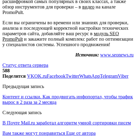
расшифровкой самых популярных в своих классах, а также
обзор инструментов для проверки – в
видео
на канале
PromoPult.
Если вы ограничены во времени или знаниях для проверки,
анализа и последующей корректной настройки технических
параметров сайта, добавляйте ваш ресурс в
модуль SEO
PromoPult
и закажите полный комплекс работ по оптимизации
у специалистов системы. Успешного продвижения!
Источник:
www.seonews.ru
Статус ответа сервера
588
Поделится
VK
OK.ru
Facebook
Twitter
WhatsApp
Telegram
Viber
Предыдущая запись
Контент и ссылки. Как продвигать инфопортал, чтобы трафик
вырос в 2 раза за 2 месяца
Следующая запись
В Почте Mail.ru заработал алгоритм умной сортировки писем
Вам также могут понравиться
Еще от автора