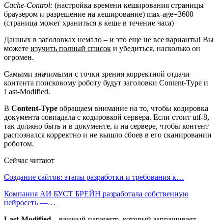
Cache-Control:
(настройка времени кеширования страницы
браузером и разрешение на кеширование) max-age=3600
(страница может храниться в кеше в течение часа)
Данных в заголовках немало – и это еще не все варианты! Вы
можете
изучить полный список
и убедиться, насколько он
огромен.
Самыми значимыми с точки зрения корректной отдачи
контента поисковому роботу будут заголовки Content-Type и
Last-Modified.
В
Content-Type
обращаем внимание на то, чтобы кодировка
документа совпадала с кодировкой сервера. Если стоит utf-8,
так должно быть и в документе, и на сервере, чтобы контент
распознался корректно и не вышло сбоев в его сканировании
роботом.
Сейчас читают
Создание сайтов: этапы разработки и требования к…
Компания АИ БУСТ БРЕЙН разработала собственную
нейросеть —…
Last-Modified
– важный параметр, который запрашивает