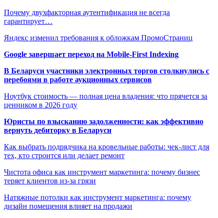
Почему двухфакторная аутентификация не всегда
гарантирует…
Яндекс изменил требования к обложкам ПромоСтраниц
Google завершает переход на Mobile-First Indexing
В Беларуси участники электронных торгов столкнулись с
перебоями в работе аукционных сервисов
Ноутбук стоимость — полная цена владения: что прячется за
ценником в 2026 году
Юристы по взысканию задолженности: как эффективно
вернуть дебиторку в Беларуси
Как выбрать подрядчика на кровельные работы: чек-лист для
тех, кто строится или делает ремонт
Чистота офиса как инструмент маркетинга: почему бизнес
теряет клиентов из-за грязи
Натяжные потолки как инструмент маркетинга: почему
дизайн помещения влияет на продажи