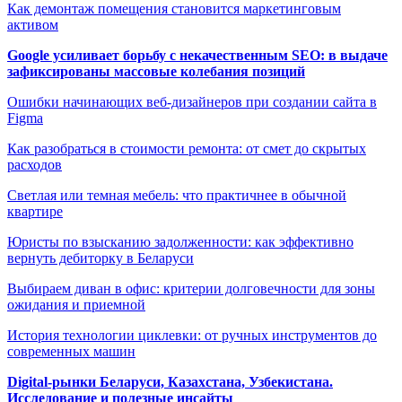
Как демонтаж помещения становится маркетинговым
активом
Google усиливает борьбу с некачественным SEO: в выдаче
зафиксированы массовые колебания позиций
Ошибки начинающих веб-дизайнеров при создании сайта в
Figma
Как разобраться в стоимости ремонта: от смет до скрытых
расходов
Светлая или темная мебель: что практичнее в обычной
квартире
Юристы по взысканию задолженности: как эффективно
вернуть дебиторку в Беларуси
Выбираем диван в офис: критерии долговечности для зоны
ожидания и приемной
История технологии циклевки: от ручных инструментов до
современных машин
Digital-рынки Беларуси, Казахстана, Узбекистана.
Исследование и полезные инсайты