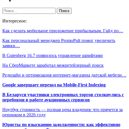
Интересное:
Как сделать мобильное приложение прибыльным. Гайд по…
Как персональный менеджер PromoPult помог увеличить
заявки…
В Gutenberg 16.7 появилось управление шрифтами
На СберМаркете заработал межретейлерный поиск
Редизайн и оптимизация интернет-магазина датской мебели…
Google завершает переход на Mobile-First Indexing
В Беларуси участники электронных торгов столкнулись с
перебоями в работе аукционных сервисов
Ноутбук стоимость — полная цена владения: что прячется за
ценником в 2026 году
Юристы по взысканию задолженности: как эффективно