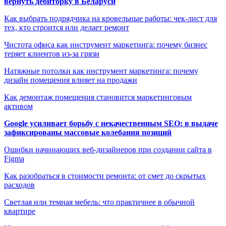
вернуть дебиторку в Беларуси
Как выбрать подрядчика на кровельные работы: чек-лист для
тех, кто строится или делает ремонт
Чистота офиса как инструмент маркетинга: почему бизнес
теряет клиентов из-за грязи
Натяжные потолки как инструмент маркетинга: почему
дизайн помещения влияет на продажи
Как демонтаж помещения становится маркетинговым
активом
Google усиливает борьбу с некачественным SEO: в выдаче
зафиксированы массовые колебания позиций
Ошибки начинающих веб-дизайнеров при создании сайта в
Figma
Как разобраться в стоимости ремонта: от смет до скрытых
расходов
Светлая или темная мебель: что практичнее в обычной
квартире