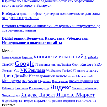
Юристы по взысканию задолженности: как эффективно
вернуть дебиторку в Беларуси
Выбираем диван в офис: критерии долговечности для зоны
ожидания и приемной
История технологии циклевки: от ручных инструментов до
современных машин
Digital-рынки Беларуси, Казахстана, Узбекистана.
Исследование и полезные инсайты
Метки
#новости компаний
#деньги
#кризис
#авто
AppMetrica
Google
Rustore
SEO
myTracker
Ozon
ChatGPT
IT-специалисты
VK Реклама
VK
Бизнес
Авито
Wildberries
Telegram
YandexGPT
Дзен
Дизайн
Исследования
Кейсы
Маркетплейс
Курсы
Минцифры
ПромоСтраницы
Нейросети
Обучение
Пресс-релизы
РСЯ
Яндекс
Реклама
Роскомнадзор
Яндекс.Вебмастер
Рейтинги
Яндекс.Маркет
Яндекс.Директ
Яндекс.Дзен
маркетинг
технологии
ремонт
Яндекс.Метрика
интерьер
смартфон
Реклама