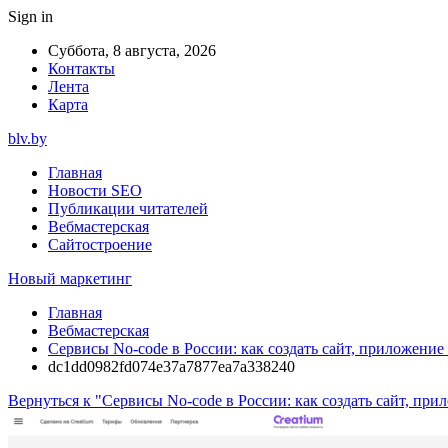
Sign in
Суббота, 8 августа, 2026
Контакты
Лента
Карта
blv.by
Главная
Новости SEO
Публикации читателей
Вебмастерская
Сайтостроение
Новый маркетинг
Главная
Вебмастерская
Сервисы No-code в России: как создать сайт, приложение 
dc1dd0982fd074e37a7877ea7a338240
Вернуться к "Сервисы No-code в России: как создать сайт, при