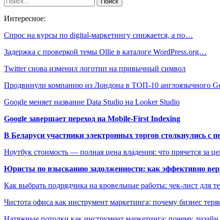
Интересное:
Спрос на курсы по digital-маркетингу снижается, а по…
Задержка с проверкой темы Ollie в каталоге WordPress.org…
Twitter снова изменил логотип на привычный символ
Продвинули компанию из Лондона в ТОП-10 англоязычного G
Google меняет название Data Studio на Looker Studio
Google завершает переход на Mobile-First Indexing
В Беларуси участники электронных торгов столкнулись с п
Ноутбук стоимость — полная цена владения: что прячется за ц
Юристы по взысканию задолженности: как эффективно верн
Как выбрать подрядчика на кровельные работы: чек-лист для те
Чистота офиса как инструмент маркетинга: почему бизнес теряе
Натяжные потолки как инструмент маркетинга: почему дизайн