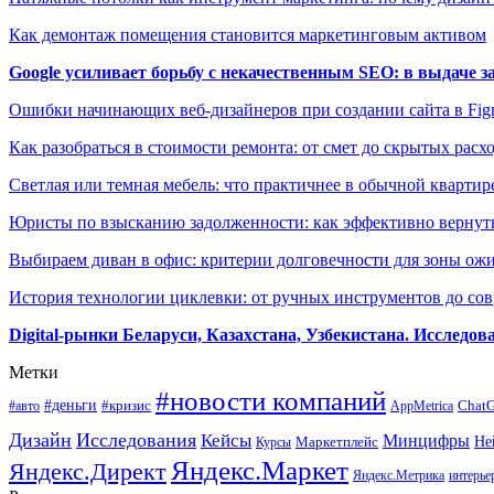
Как демонтаж помещения становится маркетинговым активом
Google усиливает борьбу с некачественным SEO: в выдаче 
Ошибки начинающих веб-дизайнеров при создании сайта в Fi
Как разобраться в стоимости ремонта: от смет до скрытых расх
Светлая или темная мебель: что практичнее в обычной квартир
Юристы по взысканию задолженности: как эффективно вернуть
Выбираем диван в офис: критерии долговечности для зоны ож
История технологии циклевки: от ручных инструментов до с
Digital-рынки Беларуси, Казахстана, Узбекистана. Исследо
Метки
#новости компаний
#деньги
#кризис
Chat
#авто
AppMetrica
Дизайн
Исследования
Кейсы
Минцифры
Маркетплейс
Не
Курсы
Яндекс.Маркет
Яндекс.Директ
Яндекс.Метрика
интерье