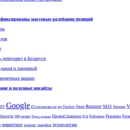
зафиксированы массовые колебания позиций
gma
одов
е
 дебиторку в Беларуси
идания и приемной
овременных машин
вание и полезные инсайты
Google
Rustore
SEO
myTracker
Ozon
GPT
IT-специалисты
Telegram
ПромоСтраницы
Реклама
Рос
йросети
Обучение
Рейтинги
Пресс-релизы
РСЯ
маркетинг
технологии
ремонт
р
смартфон