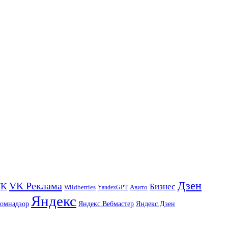
Дзен
VK Реклама
VK
Бизнес
Авито
Wildberries
YandexGPT
Яндекс
комнадзор
Яндекс.Вебмастер
Яндекс.Дзен