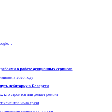
oogle…
еребоями в работе аукционных сервисов
енником в 2026 году
уть дебиторку в Беларуси
х, кто строится или делает ремонт
т клиентов из-за грязи
 помещения влияет на продажи