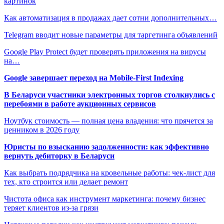
картинок
Как автоматизация в продажах дает сотни дополнительных…
Telegram вводит новые параметры для таргетинга объявлений
Google Play Protect будет проверять приложения на вирусы
на…
Google завершает переход на Mobile-First Indexing
В Беларуси участники электронных торгов столкнулись с
перебоями в работе аукционных сервисов
Ноутбук стоимость — полная цена владения: что прячется за
ценником в 2026 году
Юристы по взысканию задолженности: как эффективно
вернуть дебиторку в Беларуси
Как выбрать подрядчика на кровельные работы: чек-лист для
тех, кто строится или делает ремонт
Чистота офиса как инструмент маркетинга: почему бизнес
теряет клиентов из-за грязи