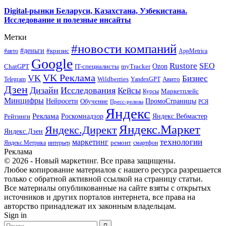
Digital-рынки Беларуси, Казахстана, Узбекистана.
Исследование и полезные инсайты
Метки
#новости компаний
#деньги
#кризис
#авто
AppMetrica
Google
Rustore
SEO
myTracker
Ozon
ChatGPT
IT-специалисты
VK Реклама
VK
Бизнес
Авито
Wildberries
Telegram
YandexGPT
Дзен
Дизайн
Исследования
Кейсы
Маркетплейс
Курсы
Минцифры
ПромоСтраницы
Нейросети
Обучение
Пресс-релизы
РСЯ
Яндекс
Реклама
Роскомнадзор
Яндекс.Вебмастер
Рейтинги
Яндекс.Маркет
Яндекс.Директ
Яндекс.Дзен
маркетинг
технологии
ремонт
Яндекс.Метрика
интерьер
смартфон
Реклама
© 2026 - Новый маркетинг. Все права защищены.
Любое копирование материалов с нашего ресурса разрешается
только с обратной активной ссылкой на страницу статьи.
Все материалы опубликованные на сайте взяты с открытых
источников и других порталов интернета, все права на
авторство принадлежат их законным владельцам.
Sign in