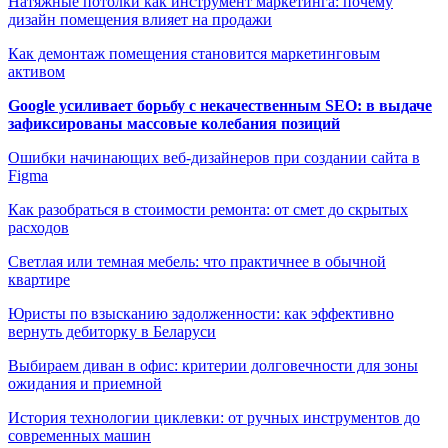
Натяжные потолки как инструмент маркетинга: почему
дизайн помещения влияет на продажи
Как демонтаж помещения становится маркетинговым
активом
Google усиливает борьбу с некачественным SEO: в выдаче
зафиксированы массовые колебания позиций
Ошибки начинающих веб-дизайнеров при создании сайта в
Figma
Как разобраться в стоимости ремонта: от смет до скрытых
расходов
Светлая или темная мебель: что практичнее в обычной
квартире
Юристы по взысканию задолженности: как эффективно
вернуть дебиторку в Беларуси
Выбираем диван в офис: критерии долговечности для зоны
ожидания и приемной
История технологии циклевки: от ручных инструментов до
современных машин