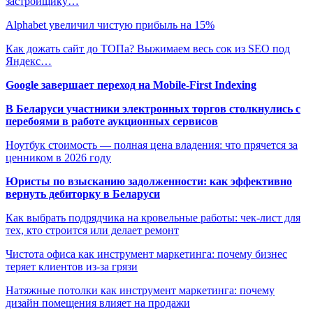
застройщику…
Alphabet увеличил чистую прибыль на 15%
Как дожать сайт до ТОПа? Выжимаем весь сок из SEO под
Яндекс…
Google завершает переход на Mobile-First Indexing
В Беларуси участники электронных торгов столкнулись с
перебоями в работе аукционных сервисов
Ноутбук стоимость — полная цена владения: что прячется за
ценником в 2026 году
Юристы по взысканию задолженности: как эффективно
вернуть дебиторку в Беларуси
Как выбрать подрядчика на кровельные работы: чек-лист для
тех, кто строится или делает ремонт
Чистота офиса как инструмент маркетинга: почему бизнес
теряет клиентов из-за грязи
Натяжные потолки как инструмент маркетинга: почему
дизайн помещения влияет на продажи