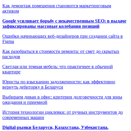
Как демонтаж помещения становится маркетинговым
активом
Google усиливает борьбу с некачественным SEO: в выдаче
зафиксированы массовые колебания позиций
Ошибки начинающих веб-дизайнеров при создании сайта в
Figma
Как разобраться в стоимости ремонта: от смет до скрытых
расходов
Светлая или темная мебель: что практичнее в обычной
квартире
Юристы по взысканию задолженности: как эффективно
вернуть дебиторку в Беларуси
Выбираем диван в офис: критерии долговечности для зоны
ожидания и приемной
История технологии циклевки: от ручных инструментов до
современных машин
Digital-рынки Беларуси, Казахстана, Узбекистана.