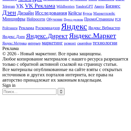
VK Реклама
VK
Бизнес
Авито
Wildberries
Telegram
YandexGPT
Дзен
Дизайн
Исследования
Кейсы
Маркетплейс
Курсы
Минцифры
ПромоСтраницы
Нейросети
Обучение
Пресс-релизы
РСЯ
Яндекс
Реклама
Роскомнадзор
Яндекс.Вебмастер
Рейтинги
Яндекс.Маркет
Яндекс.Директ
Яндекс.Дзен
маркетинг
технологии
ремонт
Яндекс.Метрика
интерьер
смартфон
Реклама
© 2026 - Новый маркетинг. Все права защищены.
Любое копирование материалов с нашего ресурса разрешается
только с обратной активной ссылкой на страницу статьи.
Все материалы опубликованные на сайте взяты с открытых
источников и других порталов интернета, все права на
авторство принадлежат их законным владельцам.
Sign in