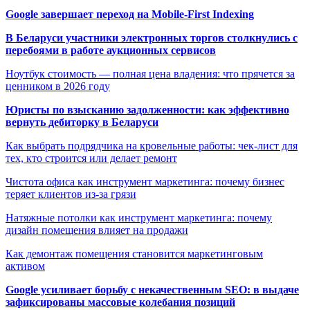
Google завершает переход на Mobile-First Indexing
В Беларуси участники электронных торгов столкнулись с
перебоями в работе аукционных сервисов
Ноутбук стоимость — полная цена владения: что прячется за
ценником в 2026 году
Юристы по взысканию задолженности: как эффективно
вернуть дебиторку в Беларуси
Как выбрать подрядчика на кровельные работы: чек-лист для
тех, кто строится или делает ремонт
Чистота офиса как инструмент маркетинга: почему бизнес
теряет клиентов из-за грязи
Натяжные потолки как инструмент маркетинга: почему
дизайн помещения влияет на продажи
Как демонтаж помещения становится маркетинговым
активом
Google усиливает борьбу с некачественным SEO: в выдаче
зафиксированы массовые колебания позиций