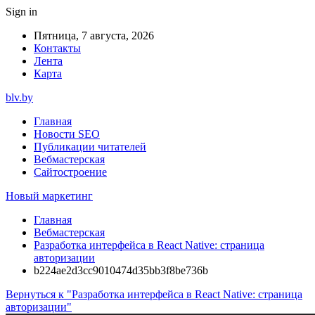
Sign in
Пятница, 7 августа, 2026
Контакты
Лента
Карта
blv.by
Главная
Новости SEO
Публикации читателей
Вебмастерская
Сайтостроение
Новый маркетинг
Главная
Вебмастерская
Разработка интерфейса в React Native: страница
авторизации
b224ae2d3cc9010474d35bb3f8be736b
Вернуться к "Разработка интерфейса в React Native: страница
авторизации"