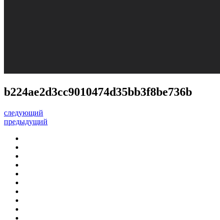
b224ae2d3cc9010474d35bb3f8be736b
следующий
предыдущий