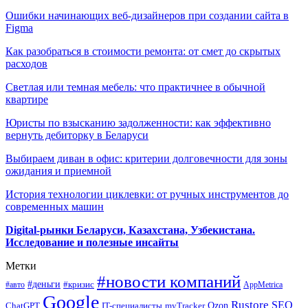
Ошибки начинающих веб-дизайнеров при создании сайта в
Figma
Как разобраться в стоимости ремонта: от смет до скрытых
расходов
Светлая или темная мебель: что практичнее в обычной
квартире
Юристы по взысканию задолженности: как эффективно
вернуть дебиторку в Беларуси
Выбираем диван в офис: критерии долговечности для зоны
ожидания и приемной
История технологии циклевки: от ручных инструментов до
современных машин
Digital-рынки Беларуси, Казахстана, Узбекистана.
Исследование и полезные инсайты
Метки
#новости компаний
#деньги
#кризис
#авто
AppMetrica
Google
Rustore
SEO
myTracker
Ozon
ChatGPT
IT-специалисты