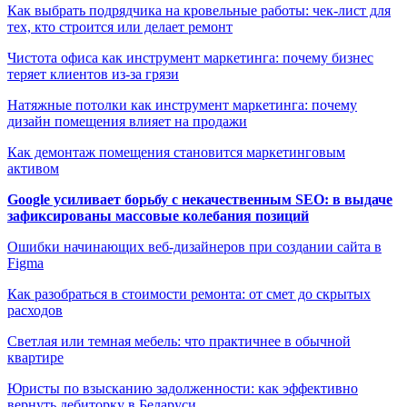
Как выбрать подрядчика на кровельные работы: чек-лист для
тех, кто строится или делает ремонт
Чистота офиса как инструмент маркетинга: почему бизнес
теряет клиентов из-за грязи
Натяжные потолки как инструмент маркетинга: почему
дизайн помещения влияет на продажи
Как демонтаж помещения становится маркетинговым
активом
Google усиливает борьбу с некачественным SEO: в выдаче
зафиксированы массовые колебания позиций
Ошибки начинающих веб-дизайнеров при создании сайта в
Figma
Как разобраться в стоимости ремонта: от смет до скрытых
расходов
Светлая или темная мебель: что практичнее в обычной
квартире
Юристы по взысканию задолженности: как эффективно
вернуть дебиторку в Беларуси