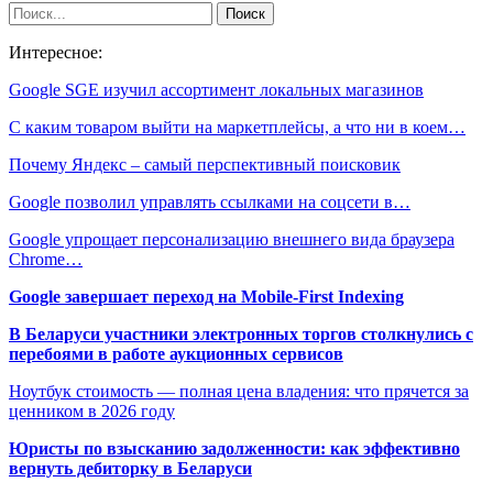
Интересное:
Google SGE изучил ассортимент локальных магазинов
С каким товаром выйти на маркетплейсы, а что ни в коем…
Почему Яндекс – самый перспективный поисковик
Google позволил управлять ссылками на соцсети в…
Google упрощает персонализацию внешнего вида браузера
Chrome…
Google завершает переход на Mobile-First Indexing
В Беларуси участники электронных торгов столкнулись с
перебоями в работе аукционных сервисов
Ноутбук стоимость — полная цена владения: что прячется за
ценником в 2026 году
Юристы по взысканию задолженности: как эффективно
вернуть дебиторку в Беларуси