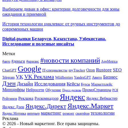
Выбираем диван в офис: критерии долговечности для зоны
ожидания и приемной
История технологии циклевки: от ручных инструментов до
современных машин
Digital-рынки Беларуси, Казахстана, Узбекистана.
Исследование и полезные инсайты
Метки
#новости компаний
#деньги
#кризис
#авто
AppMetrica
Google
Rustore
SEO
myTracker
Ozon
ChatGPT
IT-специалисты
VK Реклама
VK
Бизнес
Авито
Wildberries
Telegram
YandexGPT
Дзен
Дизайн
Исследования
Кейсы
Маркетплейс
Курсы
Минцифры
ПромоСтраницы
Нейросети
Обучение
Пресс-релизы
РСЯ
Яндекс
Реклама
Роскомнадзор
Яндекс.Вебмастер
Рейтинги
Яндекс.Маркет
Яндекс.Директ
Яндекс.Дзен
маркетинг
технологии
ремонт
Яндекс.Метрика
интерьер
смартфон
Реклама
© 2026 - Новый маркетинг. Все права защищены.