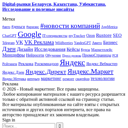
Digital-рынки Беларуси, Казахстана, Узбекистана.
Исследование и полезные инсайты
Метки
#новости компаний
#деньги
#кризис
#авто
AppMetrica
Google
Rustore
SEO
myTracker
Ozon
ChatGPT
IT-специалисты
VK Реклама
VK
Бизнес
Авито
Wildberries
Telegram
YandexGPT
Дзен
Дизайн
Исследования
Кейсы
Маркетплейс
Курсы
Минцифры
ПромоСтраницы
Нейросети
Обучение
Пресс-релизы
РСЯ
Яндекс
Реклама
Роскомнадзор
Яндекс.Вебмастер
Рейтинги
Яндекс.Маркет
Яндекс.Директ
Яндекс.Дзен
маркетинг
технологии
ремонт
Яндекс.Метрика
интерьер
смартфон
Реклама
© 2026 - Новый маркетинг. Все права защищены.
Любое копирование материалов с нашего ресурса разрешается
только с обратной активной ссылкой на страницу статьи.
Все материалы опубликованные на сайте взяты с открытых
источников и других порталов интернета, все права на
авторство принадлежат их законным владельцам.
Sign in