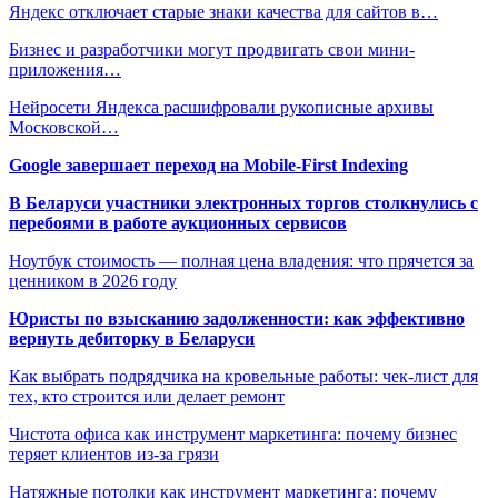
Яндекс отключает старые знаки качества для сайтов в…
Бизнес и разработчики могут продвигать свои мини-
приложения…
Нейросети Яндекса расшифровали рукописные архивы
Московской…
Google завершает переход на Mobile-First Indexing
В Беларуси участники электронных торгов столкнулись с
перебоями в работе аукционных сервисов
Ноутбук стоимость — полная цена владения: что прячется за
ценником в 2026 году
Юристы по взысканию задолженности: как эффективно
вернуть дебиторку в Беларуси
Как выбрать подрядчика на кровельные работы: чек-лист для
тех, кто строится или делает ремонт
Чистота офиса как инструмент маркетинга: почему бизнес
теряет клиентов из-за грязи
Натяжные потолки как инструмент маркетинга: почему