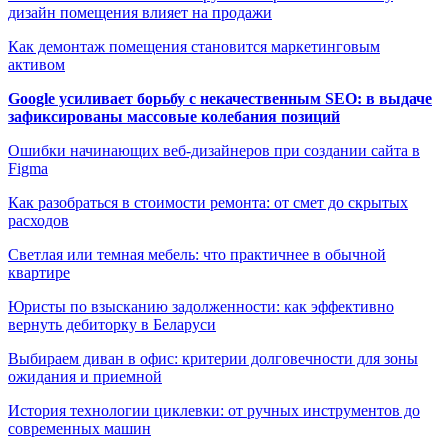
дизайн помещения влияет на продажи
Как демонтаж помещения становится маркетинговым
активом
Google усиливает борьбу с некачественным SEO: в выдаче
зафиксированы массовые колебания позиций
Ошибки начинающих веб-дизайнеров при создании сайта в
Figma
Как разобраться в стоимости ремонта: от смет до скрытых
расходов
Светлая или темная мебель: что практичнее в обычной
квартире
Юристы по взысканию задолженности: как эффективно
вернуть дебиторку в Беларуси
Выбираем диван в офис: критерии долговечности для зоны
ожидания и приемной
История технологии циклевки: от ручных инструментов до
современных машин