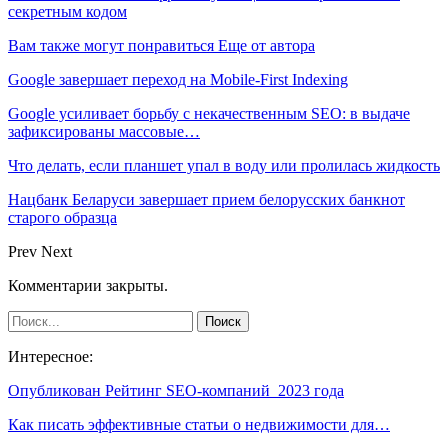
секретным кодом
Вам также могут понравиться
Еще от автора
Google завершает переход на Mobile-First Indexing
Google усиливает борьбу с некачественным SEO: в выдаче
зафиксированы массовые…
Что делать, если планшет упал в воду или пролилась жидкость
Нацбанк Беларуси завершает прием белорусских банкнот
старого образца
Prev
Next
Комментарии закрыты.
Интересное:
Опубликован Рейтинг SEO-компаний 2023 года
Как писать эффективные статьи о недвижимости для…