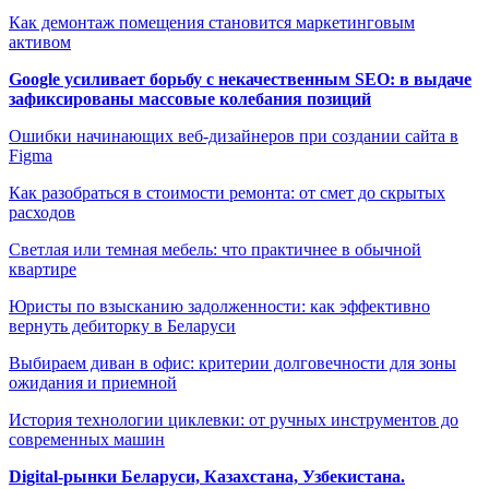
Как демонтаж помещения становится маркетинговым
активом
Google усиливает борьбу с некачественным SEO: в выдаче
зафиксированы массовые колебания позиций
Ошибки начинающих веб-дизайнеров при создании сайта в
Figma
Как разобраться в стоимости ремонта: от смет до скрытых
расходов
Светлая или темная мебель: что практичнее в обычной
квартире
Юристы по взысканию задолженности: как эффективно
вернуть дебиторку в Беларуси
Выбираем диван в офис: критерии долговечности для зоны
ожидания и приемной
История технологии циклевки: от ручных инструментов до
современных машин
Digital-рынки Беларуси, Казахстана, Узбекистана.