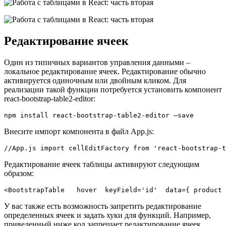
Редактирование ячеек
Один из типичных вариантов управления данными –
локальное редактирование ячеек. Редактирование обычно
активируется одиночным или двойным кликом. Для
реализации такой функции потребуется установить компонент
react-bootstrap-table2-editor:
npm install react-bootstrap-table2-editor –save
Внесите импорт компонента в файл App.js:
//App.js import cellEditFactory from 'react-bootstrap-t
Редактирование ячеек таблицы активируют следующим
образом:
<BootstrapTable   hover  keyField='id'  data={ product 
У вас также есть возможность запретить редактирование
определенных ячеек и задать хуки для функций. Например,
приведенный ниже код запрещает редактирование ячеек