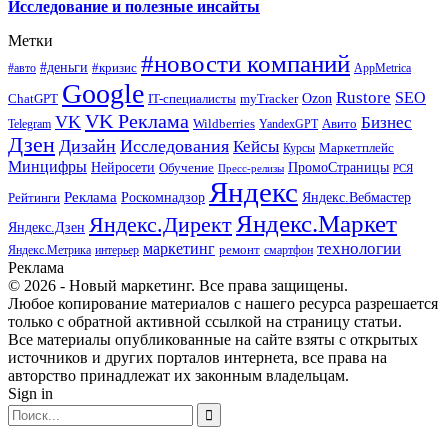
Исследование и полезные инсайты
Метки
#новости компаний
#деньги
#кризис
#авто
AppMetrica
Google
Rustore
SEO
myTracker
Ozon
ChatGPT
IT-специалисты
VK Реклама
VK
Бизнес
Авито
Wildberries
Telegram
YandexGPT
Дзен
Дизайн
Исследования
Кейсы
Маркетплейс
Курсы
Минцифры
ПромоСтраницы
Нейросети
Обучение
Пресс-релизы
РСЯ
Яндекс
Реклама
Роскомнадзор
Яндекс.Вебмастер
Рейтинги
Яндекс.Маркет
Яндекс.Директ
Яндекс.Дзен
маркетинг
технологии
ремонт
Яндекс.Метрика
интерьер
смартфон
Реклама
© 2026 - Новый маркетинг. Все права защищены.
Любое копирование материалов с нашего ресурса разрешается
только с обратной активной ссылкой на страницу статьи.
Все материалы опубликованные на сайте взяты с открытых
источников и других порталов интернета, все права на
авторство принадлежат их законным владельцам.
Sign in