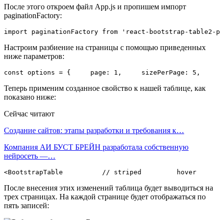
После этого откроем файл App.js и пропишем импорт
paginationFactory:
import paginationFactory from 'react-bootstrap-table2-p
Настроим разбиение на страницы с помощью приведенных
ниже параметров:
const options = {     page: 1,     sizePerPage: 5,     
Теперь применим созданное свойство к нашей таблице, как
показано ниже:
Сейчас читают
Создание сайтов: этапы разработки и требования к…
Компания АИ БУСТ БРЕЙН разработала собственную
нейросеть —…
<BootstrapTable          // striped         hover      
После внесения этих изменений таблица будет выводиться на
трех страницах. На каждой странице будет отображаться по
пять записей: