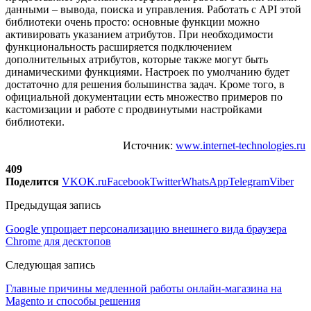
данными – вывода, поиска и управления. Работать с API этой
библиотеки очень просто: основные функции можно
активировать указанием атрибутов. При необходимости
функциональность расширяется подключением
дополнительных атрибутов, которые также могут быть
динамическими функциями. Настроек по умолчанию будет
достаточно для решения большинства задач. Кроме того, в
официальной документации есть множество примеров по
кастомизации и работе с продвинутыми настройками
библиотеки.
Источник:
www.internet-technologies.ru
409
Поделится
VK
OK.ru
Facebook
Twitter
WhatsApp
Telegram
Viber
Предыдущая запись
Google упрощает персонализацию внешнего вида браузера
Chrome для десктопов
Следующая запись
Главные причины медленной работы онлайн-магазина на
Magento и способы решения