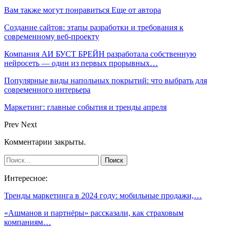
Вам также могут понравиться
Еще от автора
Создание сайтов: этапы разработки и требования к
современному веб-проекту
Компания АИ БУСТ БРЕЙН разработала собственную
нейросеть — один из первых прорывных…
Популярные виды напольных покрытий: что выбрать для
современного интерьера
Маркетинг: главные события и тренды апреля
Prev
Next
Комментарии закрыты.
Интересное:
Тренды маркетинга в 2024 году: мобильные продажи,…
«Ашманов и партнёры» рассказали, как страховым
компаниям…