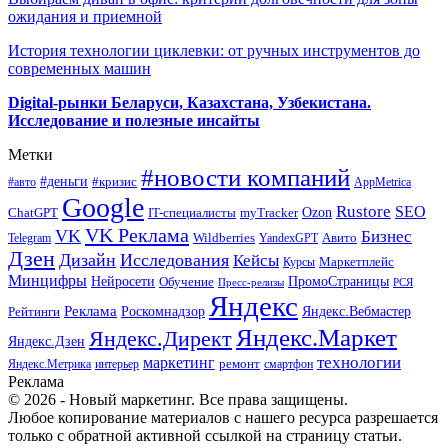
ожидания и приемной
История технологии циклевки: от ручных инструментов до
современных машин
Digital-рынки Беларуси, Казахстана, Узбекистана.
Исследование и полезные инсайты
Метки
#новости компаний
#деньги
#кризис
#авто
AppMetrica
Google
Rustore
SEO
myTracker
Ozon
ChatGPT
IT-специалисты
VK Реклама
VK
Бизнес
Авито
Wildberries
Telegram
YandexGPT
Дзен
Дизайн
Исследования
Кейсы
Маркетплейс
Курсы
Минцифры
ПромоСтраницы
Нейросети
Обучение
Пресс-релизы
РСЯ
Яндекс
Реклама
Роскомнадзор
Яндекс.Вебмастер
Рейтинги
Яндекс.Маркет
Яндекс.Директ
Яндекс.Дзен
маркетинг
технологии
ремонт
Яндекс.Метрика
интерьер
смартфон
Реклама
© 2026 - Новый маркетинг. Все права защищены.
Любое копирование материалов с нашего ресурса разрешается
только с обратной активной ссылкой на страницу статьи.