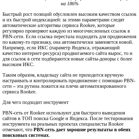
на 186%
Быстрый рост позиций обусловлен высоким качеством ссылок
и их быстрой индексацией: за этими параметрами следят
автоматические алгоритмы сервиса Rookee, которые
регулярно проверяют каждую из многочисленных ссылок в
PBN-сети. Если ссылка перестала подходить для продвижения
по какому-то признаку, она автоматически заменяется новой.
Например, если ИКС (параметр Яндекса, отражающий
качество интернет-ресурса) продвигаемого сайта вырос, то и
для ссылок в сети подбираются новые сайты-доноры с более
высоким ИКС.
Таким образом, владельцу сайта не приходится вручную
настраивать и контролировать продвижение с помощью PBN-
сети
–
эта рутина ложится на плечи автоматизированного
сервиса Rookee.
Для чего подходит инструмент
PBN-сеть от Rookee используют для быстрого выведения
сайтов в ТОП поиска Google и Яндекса. После тестирования
инструмента на реальных проектах специалисты Rookee
отмечают, что
PBN-сеть дает хорошие результаты в обеих
поисковых системах
.