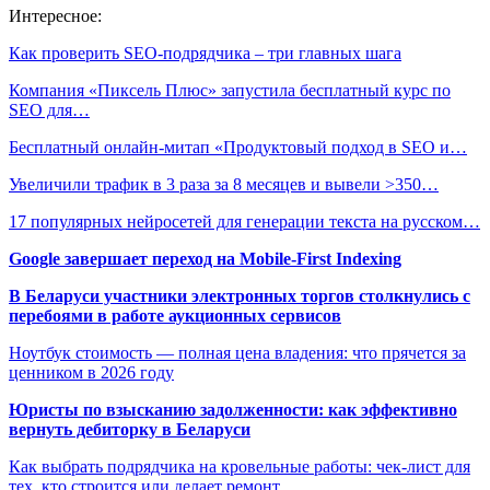
Интересное:
Как проверить SEO-подрядчика – три главных шага
Компания «Пиксель Плюс» запустила бесплатный курс по
SEO для…
Бесплатный онлайн-митап «Продуктовый подход в SEO и…
Увеличили трафик в 3 раза за 8 месяцев и вывели >350…
17 популярных нейросетей для генерации текста на русском…
Google завершает переход на Mobile-First Indexing
В Беларуси участники электронных торгов столкнулись с
перебоями в работе аукционных сервисов
Ноутбук стоимость — полная цена владения: что прячется за
ценником в 2026 году
Юристы по взысканию задолженности: как эффективно
вернуть дебиторку в Беларуси
Как выбрать подрядчика на кровельные работы: чек-лист для
тех, кто строится или делает ремонт