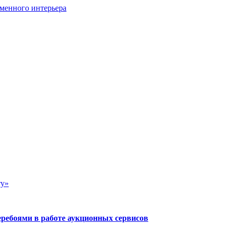
менного интерьера
ту»
еребоями в работе аукционных сервисов