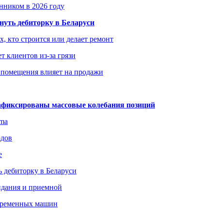
енником в 2026 году
уть дебиторку в Беларуси
х, кто строится или делает ремонт
т клиентов из-за грязи
 помещения влияет на продажи
зафиксированы массовые колебания позиций
gma
одов
е
 дебиторку в Беларуси
идания и приемной
овременных машин