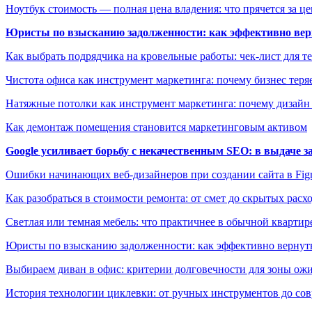
Ноутбук стоимость — полная цена владения: что прячется за ц
Юристы по взысканию задолженности: как эффективно верн
Как выбрать подрядчика на кровельные работы: чек-лист для те
Чистота офиса как инструмент маркетинга: почему бизнес теряе
Натяжные потолки как инструмент маркетинга: почему дизайн
Как демонтаж помещения становится маркетинговым активом
Google усиливает борьбу с некачественным SEO: в выдаче 
Ошибки начинающих веб-дизайнеров при создании сайта в Fi
Как разобраться в стоимости ремонта: от смет до скрытых расх
Светлая или темная мебель: что практичнее в обычной квартир
Юристы по взысканию задолженности: как эффективно вернуть
Выбираем диван в офис: критерии долговечности для зоны ож
История технологии циклевки: от ручных инструментов до с