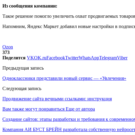
Из сообщения компании:
Такое решение помогло увеличить охват продвигаемых товаров 
Напомним, Яндекс Маркет добавил новые настройки в подписк
Ozon
373
Поделится
VK
OK.ru
Facebook
Twitter
WhatsApp
Telegram
Viber
Предыдущая запись
Одноклассники представили новый сервис — «Увлечения»
Следующая запись
Продвижение сайта вечными ссылками: инструкция
Вам также могут понравиться
Еще от автора
Создание сайтов: этапы разработки и требования к современно
Компания АИ БУСТ БРЕЙН разработала собственную нейросе