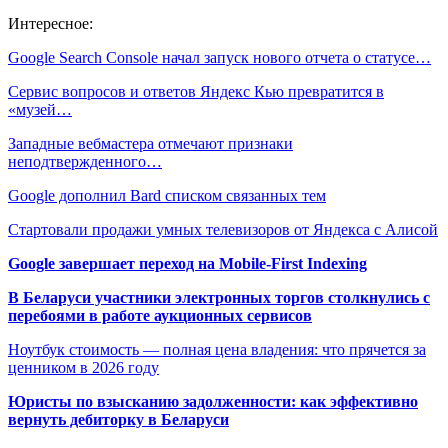
Интересное:
Google Search Console начал запуск нового отчета о статусе…
Сервис вопросов и ответов Яндекс Кью превратится в
«музей…
Западные вебмастера отмечают признаки
неподтвержденного…
Google дополнил Bard списком связанных тем
Стартовали продажи умных телевизоров от Яндекса с Алисой
Google завершает переход на Mobile-First Indexing
В Беларуси участники электронных торгов столкнулись с
перебоями в работе аукционных сервисов
Ноутбук стоимость — полная цена владения: что прячется за
ценником в 2026 году
Юристы по взысканию задолженности: как эффективно
вернуть дебиторку в Беларуси