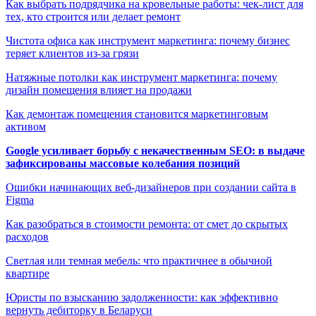
Как выбрать подрядчика на кровельные работы: чек-лист для
тех, кто строится или делает ремонт
Чистота офиса как инструмент маркетинга: почему бизнес
теряет клиентов из-за грязи
Натяжные потолки как инструмент маркетинга: почему
дизайн помещения влияет на продажи
Как демонтаж помещения становится маркетинговым
активом
Google усиливает борьбу с некачественным SEO: в выдаче
зафиксированы массовые колебания позиций
Ошибки начинающих веб-дизайнеров при создании сайта в
Figma
Как разобраться в стоимости ремонта: от смет до скрытых
расходов
Светлая или темная мебель: что практичнее в обычной
квартире
Юристы по взысканию задолженности: как эффективно
вернуть дебиторку в Беларуси