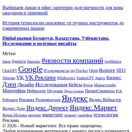
Выбираем диван в офис: критерии долговечности для зоны
ожидания и приемной
История технологии циклевки: от ручных инструментов до
современных машин
Digital-рынки Беларуси, Казахстана, Узбекистана.
Исследование и полезные инсайты
Метки
#новости компаний
#деньги
#кризис
#авто
AppMetrica
Google
Rustore
SEO
myTracker
Ozon
ChatGPT
IT-специалисты
VK Реклама
VK
Бизнес
Авито
Wildberries
Telegram
YandexGPT
Дзен
Дизайн
Исследования
Кейсы
Маркетплейс
Курсы
Минцифры
ПромоСтраницы
Нейросети
Обучение
Пресс-релизы
РСЯ
Яндекс
Реклама
Роскомнадзор
Яндекс.Вебмастер
Рейтинги
Яндекс.Маркет
Яндекс.Директ
Яндекс.Дзен
маркетинг
технологии
ремонт
Яндекс.Метрика
интерьер
смартфон
Реклама
© 2026 - Новый маркетинг. Все права защищены.
Любое копирование материалов с нашего ресурса разрешается