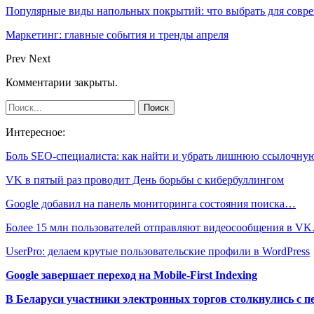
Популярные виды напольных покрытий: что выбрать для совре
Маркетинг: главные события и тренды апреля
Prev
Next
Комментарии закрыты.
Интересное:
Боль SEO-специалиста: как найти и убрать лишнюю ссылочн
VK в пятый раз проводит День борьбы с кибербуллингом
Google добавил на панель мониторинга состояния поиска…
Более 15 млн пользователей отправляют видеосообщения в V
UserPro: делаем крутые пользовательские профили в WordPress
Google завершает переход на Mobile-First Indexing
В Беларуси участники электронных торгов столкнулись с п