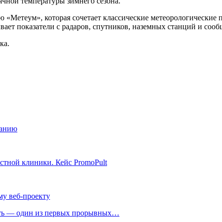
ячной температуры зимнего сезона.
ю «Метеум», которая сочетает классические метеорологические
ает показатели с радаров, спутников, наземных станций и сооб
ка.
данию
астной клиники. Кейс PromoPult
му веб-проекту
ть — один из первых прорывных…