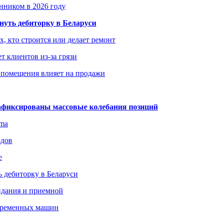
енником в 2026 году
уть дебиторку в Беларуси
х, кто строится или делает ремонт
т клиентов из-за грязи
 помещения влияет на продажи
зафиксированы массовые колебания позиций
gma
одов
е
 дебиторку в Беларуси
идания и приемной
овременных машин