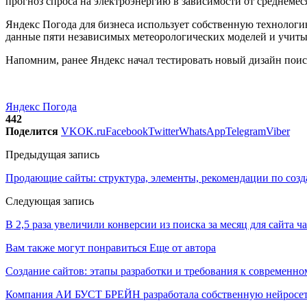
прогноз спроса на электроэнергию в зависимости от среднемес
Яндекс Погода для бизнеса использует собственную технологи
данные пяти независимых метеорологических моделей и учитыв
Напомним, ранее Яндекс начал тестировать новый дизайн поис
Яндекс Погода
442
Поделится
VK
OK.ru
Facebook
Twitter
WhatsApp
Telegram
Viber
Предыдущая запись
Продающие сайты: структура, элементы, рекомендации по соз
Следующая запись
В 2,5 раза увеличили конверсии из поиска за месяц для сайта ч
Вам также могут понравиться
Еще от автора
Создание сайтов: этапы разработки и требования к современно
Компания АИ БУСТ БРЕЙН разработала собственную нейросе