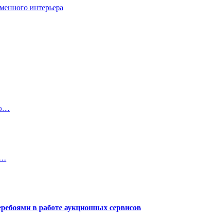
менного интерьера
ую…
K…
еребоями в работе аукционных сервисов