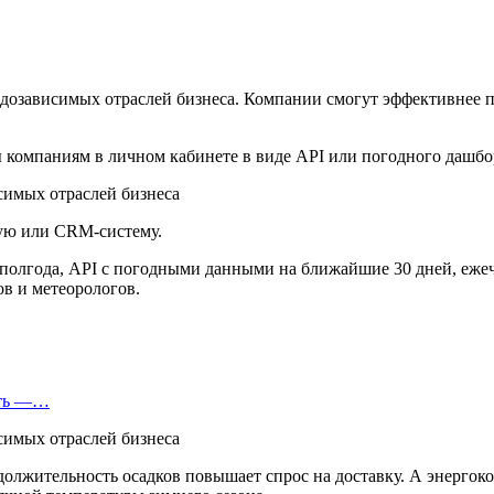
одозависимых отраслей бизнеса. Компании смогут эффективнее п
компаниям в личном кабинете в виде API или погодного дашбо
ую или CRM-систему.
 полгода, API с погодными данными на ближайшие 30 дней, еже
ов и метеорологов.
еть —…
должительность осадков повышает спрос на доставку. А энерго