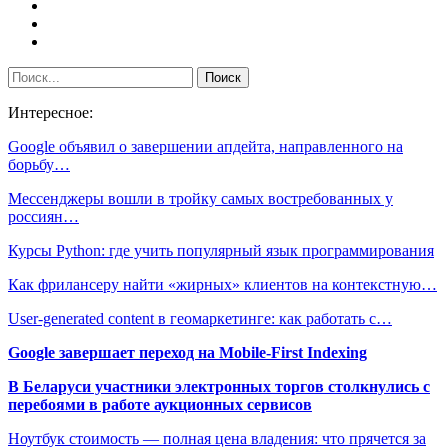
Интересное:
Google объявил о завершении апдейта, направленного на
борьбу…
Мессенджеры вошли в тройку самых востребованных у
россиян…
Курсы Python: где учить популярный язык программирования
Как фрилансеру найти «жирных» клиентов на контекстную…
User-generated content в геомаркетинге: как работать с…
Google завершает переход на Mobile-First Indexing
В Беларуси участники электронных торгов столкнулись с
перебоями в работе аукционных сервисов
Ноутбук стоимость — полная цена владения: что прячется за