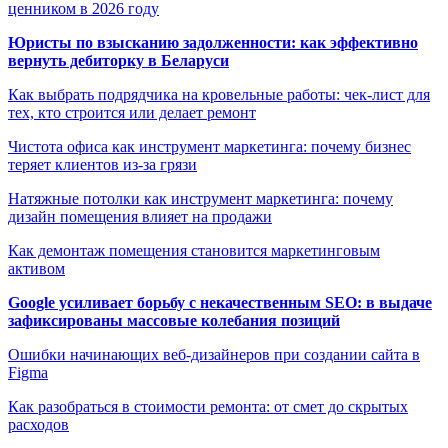
ценником в 2026 году
Юристы по взысканию задолженности: как эффективно
вернуть дебиторку в Беларуси
Как выбрать подрядчика на кровельные работы: чек-лист для
тех, кто строится или делает ремонт
Чистота офиса как инструмент маркетинга: почему бизнес
теряет клиентов из-за грязи
Натяжные потолки как инструмент маркетинга: почему
дизайн помещения влияет на продажи
Как демонтаж помещения становится маркетинговым
активом
Google усиливает борьбу с некачественным SEO: в выдаче
зафиксированы массовые колебания позиций
Ошибки начинающих веб-дизайнеров при создании сайта в
Figma
Как разобраться в стоимости ремонта: от смет до скрытых
расходов