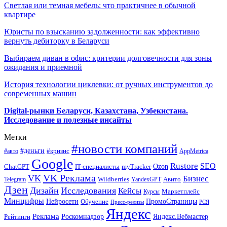
Светлая или темная мебель: что практичнее в обычной
квартире
Юристы по взысканию задолженности: как эффективно
вернуть дебиторку в Беларуси
Выбираем диван в офис: критерии долговечности для зоны
ожидания и приемной
История технологии циклевки: от ручных инструментов до
современных машин
Digital-рынки Беларуси, Казахстана, Узбекистана.
Исследование и полезные инсайты
Метки
#новости компаний
#деньги
#кризис
#авто
AppMetrica
Google
Rustore
SEO
myTracker
Ozon
ChatGPT
IT-специалисты
VK Реклама
VK
Бизнес
Авито
Wildberries
Telegram
YandexGPT
Дзен
Дизайн
Исследования
Кейсы
Маркетплейс
Курсы
Минцифры
ПромоСтраницы
Нейросети
Обучение
Пресс-релизы
РСЯ
Яндекс
Реклама
Роскомнадзор
Яндекс.Вебмастер
Рейтинги