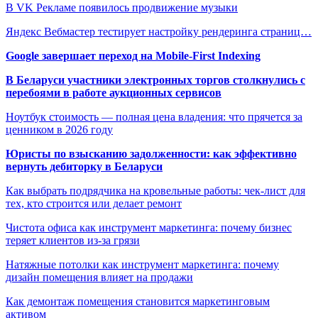
В VK Рекламе появилось продвижение музыки
Яндекс Вебмастер тестирует настройку рендеринга страниц…
Google завершает переход на Mobile-First Indexing
В Беларуси участники электронных торгов столкнулись с
перебоями в работе аукционных сервисов
Ноутбук стоимость — полная цена владения: что прячется за
ценником в 2026 году
Юристы по взысканию задолженности: как эффективно
вернуть дебиторку в Беларуси
Как выбрать подрядчика на кровельные работы: чек-лист для
тех, кто строится или делает ремонт
Чистота офиса как инструмент маркетинга: почему бизнес
теряет клиентов из-за грязи
Натяжные потолки как инструмент маркетинга: почему
дизайн помещения влияет на продажи
Как демонтаж помещения становится маркетинговым
активом