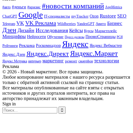
#новости компаний
#деньги
#кризис
#авто
AppMetrica
Google
Rustore
SEO
myTracker
Ozon
ChatGPT
IT-специалисты
VK Реклама
VK
Бизнес
Авито
Wildberries
Telegram
YandexGPT
Дзен
Дизайн
Исследования
Кейсы
Маркетплейс
Курсы
Минцифры
ПромоСтраницы
Нейросети
Обучение
Пресс-релизы
РСЯ
Яндекс
Реклама
Роскомнадзор
Яндекс.Вебмастер
Рейтинги
Яндекс.Маркет
Яндекс.Директ
Яндекс.Дзен
маркетинг
технологии
ремонт
Яндекс.Метрика
интерьер
смартфон
Реклама
© 2026 - Новый маркетинг. Все права защищены.
Любое копирование материалов с нашего ресурса разрешается
только с обратной активной ссылкой на страницу статьи.
Все материалы опубликованные на сайте взяты с открытых
источников и других порталов интернета, все права на
авторство принадлежат их законным владельцам.
Sign in