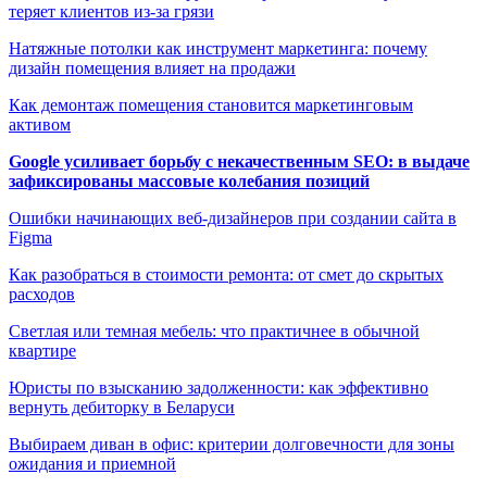
теряет клиентов из-за грязи
Натяжные потолки как инструмент маркетинга: почему
дизайн помещения влияет на продажи
Как демонтаж помещения становится маркетинговым
активом
Google усиливает борьбу с некачественным SEO: в выдаче
зафиксированы массовые колебания позиций
Ошибки начинающих веб-дизайнеров при создании сайта в
Figma
Как разобраться в стоимости ремонта: от смет до скрытых
расходов
Светлая или темная мебель: что практичнее в обычной
квартире
Юристы по взысканию задолженности: как эффективно
вернуть дебиторку в Беларуси
Выбираем диван в офис: критерии долговечности для зоны
ожидания и приемной