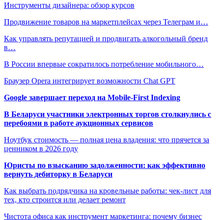
Инструменты дизайнера: обзор курсов
Продвижение товаров на маркетплейсах через Телеграм и…
Как управлять репутацией и продвигать алкогольный бренд
в…
В России впервые сократилось потребление мобильного…
Браузер Opera интегрирует возможности Chat GPT
Google завершает переход на Mobile-First Indexing
В Беларуси участники электронных торгов столкнулись с
перебоями в работе аукционных сервисов
Ноутбук стоимость — полная цена владения: что прячется за
ценником в 2026 году
Юристы по взысканию задолженности: как эффективно
вернуть дебиторку в Беларуси
Как выбрать подрядчика на кровельные работы: чек-лист для
тех, кто строится или делает ремонт
Чистота офиса как инструмент маркетинга: почему бизнес