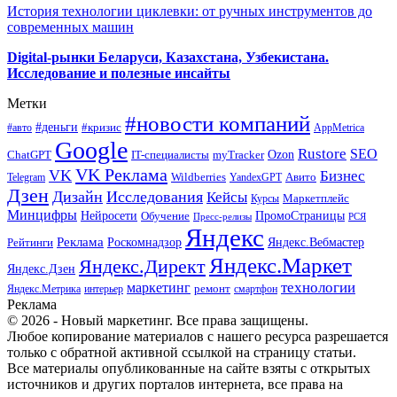
История технологии циклевки: от ручных инструментов до
современных машин
Digital-рынки Беларуси, Казахстана, Узбекистана.
Исследование и полезные инсайты
Метки
#новости компаний
#деньги
#кризис
#авто
AppMetrica
Google
Rustore
SEO
myTracker
Ozon
ChatGPT
IT-специалисты
VK Реклама
VK
Бизнес
Авито
Wildberries
Telegram
YandexGPT
Дзен
Дизайн
Исследования
Кейсы
Маркетплейс
Курсы
Минцифры
ПромоСтраницы
Нейросети
Обучение
Пресс-релизы
РСЯ
Яндекс
Реклама
Роскомнадзор
Яндекс.Вебмастер
Рейтинги
Яндекс.Маркет
Яндекс.Директ
Яндекс.Дзен
маркетинг
технологии
ремонт
Яндекс.Метрика
интерьер
смартфон
Реклама
© 2026 - Новый маркетинг. Все права защищены.
Любое копирование материалов с нашего ресурса разрешается
только с обратной активной ссылкой на страницу статьи.
Все материалы опубликованные на сайте взяты с открытых
источников и других порталов интернета, все права на