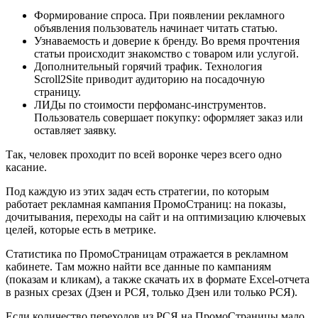
Формирование спроса. При появлении рекламного
объявления пользователь начинает читать статью.
Узнаваемость и доверие к бренду. Во время прочтения
статьи происходит знакомство с товаром или услугой.
Дополнительный горячий трафик. Технология
Scroll2Site приводит аудиторию на посадочную
страницу.
ЛИДы по стоимости перфоманс-инструментов.
Пользователь совершает покупку: оформляет заказ или
оставляет заявку.
Так, человек проходит по всей воронке через всего одно
касание.
Под каждую из этих задач есть стратегии, по которым
работает рекламная кампания ПромоСтраниц: на показы,
дочитывания, переходы на сайт и на оптимизацию ключевых
целей, которые есть в метрике.
Статистика по ПромоСтраницам отражается в рекламном
кабинете. Там можно найти все данные по кампаниям
(показам и кликам), а также скачать их в формате Excel-отчета
в разных срезах (Дзен и РСЯ, только Дзен или только РСЯ).
Если количество переходов из РСЯ на ПромоСтраницы мало,