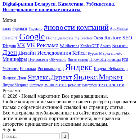
Digital-рынки Беларуси, Казахстана, Узбекистана.
Исследование и полезные инсайты
Метки
#новости компаний
#деньги
#кризис
#авто
AppMetrica
Google
Rustore
SEO
myTracker
Ozon
ChatGPT
IT-специалисты
VK Реклама
VK
Бизнес
Авито
Wildberries
Telegram
YandexGPT
Дзен
Дизайн
Исследования
Кейсы
Маркетплейс
Курсы
Минцифры
ПромоСтраницы
Нейросети
Обучение
Пресс-релизы
РСЯ
Яндекс
Реклама
Роскомнадзор
Яндекс.Вебмастер
Рейтинги
Яндекс.Маркет
Яндекс.Директ
Яндекс.Дзен
маркетинг
технологии
ремонт
Яндекс.Метрика
интерьер
смартфон
Реклама
© 2026 - Новый маркетинг. Все права защищены.
Любое копирование материалов с нашего ресурса разрешается
только с обратной активной ссылкой на страницу статьи.
Все материалы опубликованные на сайте взяты с открытых
источников и других порталов интернета, все права на
авторство принадлежат их законным владельцам.
Sign in