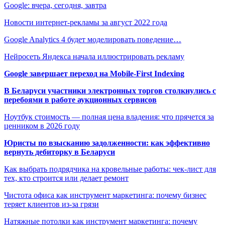
Google: вчера, сегодня, завтра
Новости интернет-рекламы за август 2022 года
Google Analytics 4 будет моделировать поведение…
Нейросеть Яндекса начала иллюстрировать рекламу
Google завершает переход на Mobile-First Indexing
В Беларуси участники электронных торгов столкнулись с
перебоями в работе аукционных сервисов
Ноутбук стоимость — полная цена владения: что прячется за
ценником в 2026 году
Юристы по взысканию задолженности: как эффективно
вернуть дебиторку в Беларуси
Как выбрать подрядчика на кровельные работы: чек-лист для
тех, кто строится или делает ремонт
Чистота офиса как инструмент маркетинга: почему бизнес
теряет клиентов из-за грязи
Натяжные потолки как инструмент маркетинга: почему