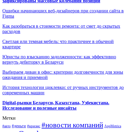
зафиксированы массовые колебания позиций
Ошибки начинающих веб-дизайнеров при создании сайта в
Figma
Как разобраться в стоимости ремонта: от смет до скрытых
расходов
Светлая или темная мебель: что практичнее в обычной
квартире
Юристы по взысканию задолженности: как эффективно
вернуть дебиторку в Беларуси
Выбираем диван в офис: критерии долговечности для зоны
ожидания и приемной
История технологии циклевки: от ручных инструментов до
современных машин
Digital-рынки Беларуси, Казахстана, Узбекистана.
Исследование и полезные инсайты
Метки
#новости компаний
#деньги
#кризис
#авто
AppMetrica