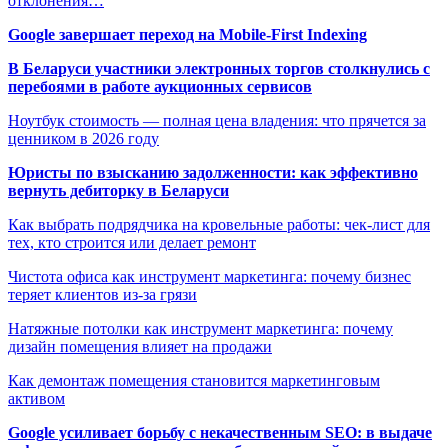
отклонения…
Google завершает переход на Mobile-First Indexing
В Беларуси участники электронных торгов столкнулись с
перебоями в работе аукционных сервисов
Ноутбук стоимость — полная цена владения: что прячется за
ценником в 2026 году
Юристы по взысканию задолженности: как эффективно
вернуть дебиторку в Беларуси
Как выбрать подрядчика на кровельные работы: чек-лист для
тех, кто строится или делает ремонт
Чистота офиса как инструмент маркетинга: почему бизнес
теряет клиентов из-за грязи
Натяжные потолки как инструмент маркетинга: почему
дизайн помещения влияет на продажи
Как демонтаж помещения становится маркетинговым
активом
Google усиливает борьбу с некачественным SEO: в выдаче