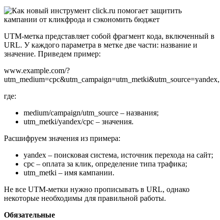
UTM-метка представляет собой фрагмент кода, включенный в
URL. У каждого параметра в метке две части: название и
значение. Приведем пример:
www.example.com/?
utm_medium=cpc&utm_campaign=utm_metki&utm_source=yandex
где:
medium/campaign/utm_source – названия;
utm_metki/yandex/cpc – значения.
Расшифруем значения из примера:
yandex – поисковая система, источник перехода на сайт;
cpc – оплата за клик, определение типа трафика;
utm_metki – имя кампании.
Не все UTM-метки нужно прописывать в URL, однако
некоторые необходимы для правильной работы.
Обязательные