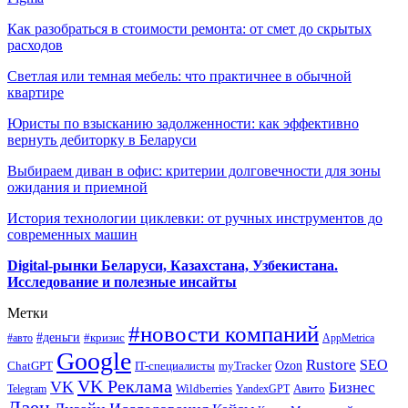
Как разобраться в стоимости ремонта: от смет до скрытых
расходов
Светлая или темная мебель: что практичнее в обычной
квартире
Юристы по взысканию задолженности: как эффективно
вернуть дебиторку в Беларуси
Выбираем диван в офис: критерии долговечности для зоны
ожидания и приемной
История технологии циклевки: от ручных инструментов до
современных машин
Digital-рынки Беларуси, Казахстана, Узбекистана.
Исследование и полезные инсайты
Метки
#новости компаний
#деньги
#кризис
#авто
AppMetrica
Google
Rustore
SEO
myTracker
Ozon
ChatGPT
IT-специалисты
VK Реклама
VK
Бизнес
Авито
Wildberries
Telegram
YandexGPT
Дзен