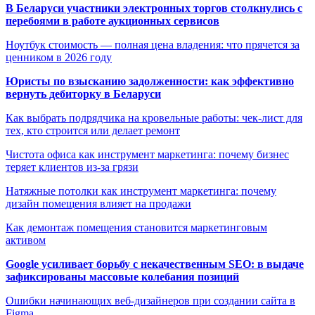
В Беларуси участники электронных торгов столкнулись с
перебоями в работе аукционных сервисов
Ноутбук стоимость — полная цена владения: что прячется за
ценником в 2026 году
Юристы по взысканию задолженности: как эффективно
вернуть дебиторку в Беларуси
Как выбрать подрядчика на кровельные работы: чек-лист для
тех, кто строится или делает ремонт
Чистота офиса как инструмент маркетинга: почему бизнес
теряет клиентов из-за грязи
Натяжные потолки как инструмент маркетинга: почему
дизайн помещения влияет на продажи
Как демонтаж помещения становится маркетинговым
активом
Google усиливает борьбу с некачественным SEO: в выдаче
зафиксированы массовые колебания позиций
Ошибки начинающих веб-дизайнеров при создании сайта в
Figma