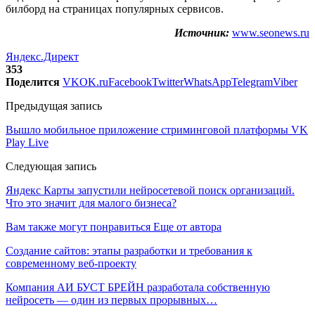
билборд на страницах популярных сервисов.
Источник:
www.seonews.ru
Яндекс.Директ
353
Поделится
VK
OK.ru
Facebook
Twitter
WhatsApp
Telegram
Viber
Предыдущая запись
Вышло мобильное приложение стриминговой платформы VK
Play Live
Следующая запись
Яндекс Карты запустили нейросетевой поиск организаций.
Что это значит для малого бизнеса?
Вам также могут понравиться
Еще от автора
Создание сайтов: этапы разработки и требования к
современному веб-проекту
Компания АИ БУСТ БРЕЙН разработала собственную
нейросеть — один из первых прорывных…