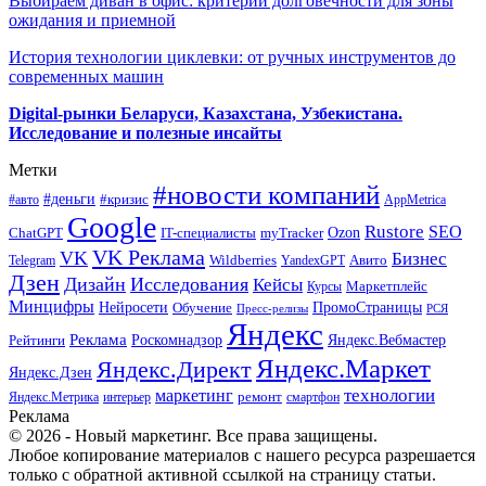
Выбираем диван в офис: критерии долговечности для зоны
ожидания и приемной
История технологии циклевки: от ручных инструментов до
современных машин
Digital-рынки Беларуси, Казахстана, Узбекистана.
Исследование и полезные инсайты
Метки
#новости компаний
#деньги
#кризис
#авто
AppMetrica
Google
Rustore
SEO
myTracker
Ozon
ChatGPT
IT-специалисты
VK Реклама
VK
Бизнес
Авито
Wildberries
Telegram
YandexGPT
Дзен
Дизайн
Исследования
Кейсы
Маркетплейс
Курсы
Минцифры
ПромоСтраницы
Нейросети
Обучение
Пресс-релизы
РСЯ
Яндекс
Реклама
Роскомнадзор
Яндекс.Вебмастер
Рейтинги
Яндекс.Маркет
Яндекс.Директ
Яндекс.Дзен
маркетинг
технологии
ремонт
Яндекс.Метрика
интерьер
смартфон
Реклама
© 2026 - Новый маркетинг. Все права защищены.
Любое копирование материалов с нашего ресурса разрешается
только с обратной активной ссылкой на страницу статьи.