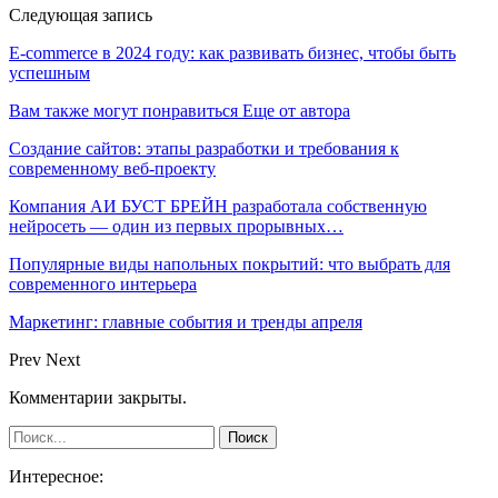
Следующая запись
E-commerce в 2024 году: как развивать бизнес, чтобы быть
успешным
Вам также могут понравиться
Еще от автора
Создание сайтов: этапы разработки и требования к
современному веб-проекту
Компания АИ БУСТ БРЕЙН разработала собственную
нейросеть — один из первых прорывных…
Популярные виды напольных покрытий: что выбрать для
современного интерьера
Маркетинг: главные события и тренды апреля
Prev
Next
Комментарии закрыты.
Интересное: