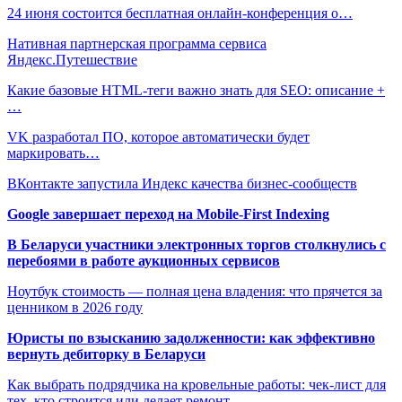
24 июня состоится бесплатная онлайн-конференция о…
Нативная партнерская программа сервиса
Яндекс.Путешествие
Какие базовые HTML-теги важно знать для SEO: описание +
…
VK разработал ПО, которое автоматически будет
маркировать…
ВКонтакте запустила Индекс качества бизнес-сообществ
Google завершает переход на Mobile-First Indexing
В Беларуси участники электронных торгов столкнулись с
перебоями в работе аукционных сервисов
Ноутбук стоимость — полная цена владения: что прячется за
ценником в 2026 году
Юристы по взысканию задолженности: как эффективно
вернуть дебиторку в Беларуси
Как выбрать подрядчика на кровельные работы: чек-лист для
тех, кто строится или делает ремонт