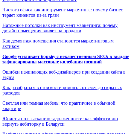
Чистота офиса как инструмент маркетинга: почему бизнес
теряет клиентов из-за грязи
Натяжные потолки как инструмент маркетинга: почему
дизайн помещения влияет на продажи
Как демонтаж помещения становится маркетинговым
активом
Google усиливает борьбу с некачественным SEO: в выдаче
зафиксированы массовые колебания позиций
Ошибки начинающих веб-дизайнеров при создании сайта в
Figma
Как разобраться в стоимости ремонта: от смет до скрытых
расходов
Светлая или темная мебель: что практичнее в обычной
квартире
Юристы по взысканию задолженности: как эффективно
вернуть дебиторку в Беларуси