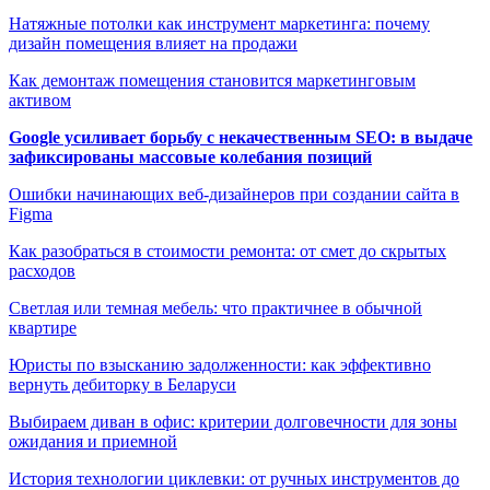
Натяжные потолки как инструмент маркетинга: почему
дизайн помещения влияет на продажи
Как демонтаж помещения становится маркетинговым
активом
Google усиливает борьбу с некачественным SEO: в выдаче
зафиксированы массовые колебания позиций
Ошибки начинающих веб-дизайнеров при создании сайта в
Figma
Как разобраться в стоимости ремонта: от смет до скрытых
расходов
Светлая или темная мебель: что практичнее в обычной
квартире
Юристы по взысканию задолженности: как эффективно
вернуть дебиторку в Беларуси
Выбираем диван в офис: критерии долговечности для зоны
ожидания и приемной
История технологии циклевки: от ручных инструментов до