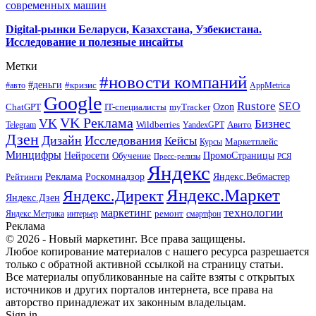
современных машин
Digital-рынки Беларуси, Казахстана, Узбекистана.
Исследование и полезные инсайты
Метки
#новости компаний
#деньги
#кризис
#авто
AppMetrica
Google
Rustore
SEO
myTracker
Ozon
ChatGPT
IT-специалисты
VK Реклама
VK
Бизнес
Авито
Wildberries
Telegram
YandexGPT
Дзен
Дизайн
Исследования
Кейсы
Маркетплейс
Курсы
Минцифры
ПромоСтраницы
Нейросети
Обучение
Пресс-релизы
РСЯ
Яндекс
Реклама
Роскомнадзор
Яндекс.Вебмастер
Рейтинги
Яндекс.Маркет
Яндекс.Директ
Яндекс.Дзен
маркетинг
технологии
ремонт
Яндекс.Метрика
интерьер
смартфон
Реклама
© 2026 - Новый маркетинг. Все права защищены.
Любое копирование материалов с нашего ресурса разрешается
только с обратной активной ссылкой на страницу статьи.
Все материалы опубликованные на сайте взяты с открытых
источников и других порталов интернета, все права на
авторство принадлежат их законным владельцам.
Sign in