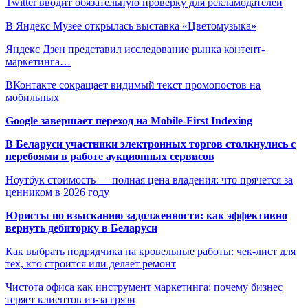
Twitter вводит обязательную проверку для рекламодателей
В Яндекс Музее открылась выставка «Цветомузыка»
Яндекс Дзен представил исследование рынка контент-
маркетинга…
ВКонтакте сокращает видимый текст промопостов на
мобильных
Google завершает переход на Mobile-First Indexing
В Беларуси участники электронных торгов столкнулись с
перебоями в работе аукционных сервисов
Ноутбук стоимость — полная цена владения: что прячется за
ценником в 2026 году
Юристы по взысканию задолженности: как эффективно
вернуть дебиторку в Беларуси
Как выбрать подрядчика на кровельные работы: чек-лист для
тех, кто строится или делает ремонт
Чистота офиса как инструмент маркетинга: почему бизнес
теряет клиентов из-за грязи