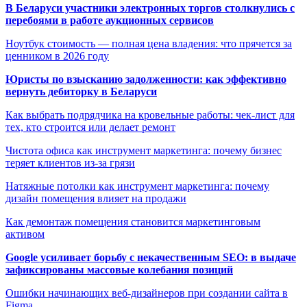
В Беларуси участники электронных торгов столкнулись с
перебоями в работе аукционных сервисов
Ноутбук стоимость — полная цена владения: что прячется за
ценником в 2026 году
Юристы по взысканию задолженности: как эффективно
вернуть дебиторку в Беларуси
Как выбрать подрядчика на кровельные работы: чек-лист для
тех, кто строится или делает ремонт
Чистота офиса как инструмент маркетинга: почему бизнес
теряет клиентов из-за грязи
Натяжные потолки как инструмент маркетинга: почему
дизайн помещения влияет на продажи
Как демонтаж помещения становится маркетинговым
активом
Google усиливает борьбу с некачественным SEO: в выдаче
зафиксированы массовые колебания позиций
Ошибки начинающих веб-дизайнеров при создании сайта в
Figma