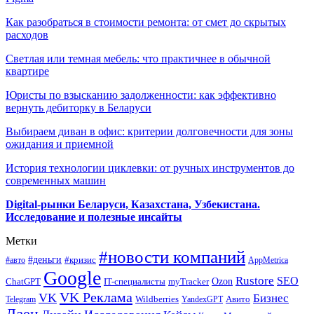
Как разобраться в стоимости ремонта: от смет до скрытых
расходов
Светлая или темная мебель: что практичнее в обычной
квартире
Юристы по взысканию задолженности: как эффективно
вернуть дебиторку в Беларуси
Выбираем диван в офис: критерии долговечности для зоны
ожидания и приемной
История технологии циклевки: от ручных инструментов до
современных машин
Digital-рынки Беларуси, Казахстана, Узбекистана.
Исследование и полезные инсайты
Метки
#новости компаний
#деньги
#кризис
#авто
AppMetrica
Google
Rustore
SEO
myTracker
Ozon
ChatGPT
IT-специалисты
VK Реклама
VK
Бизнес
Авито
Wildberries
Telegram
YandexGPT
Дзен