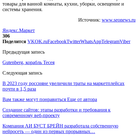
товары для ванной комнаты, кухни, уборки, освещение и
системы хранения.
Источник:
www.seonews.ru
Яндекс.Маркет
306
Поделится
VK
OK.ru
Facebook
Twitter
WhatsApp
Telegram
Viber
Предыдущая запись
Gutenberg, корабль Тесея
Следующая запись
В 2023 году россияне увеличили траты на маркетплейсах
почти в 1,5 раза
Вам также могут понравиться
Еще от автора
Создание сайтов: этапы разработки и требования к
современному веб-проекту
Компания АИ БУСТ БРЕЙН разработала собственную
нейросеть — один из первых прорывных…