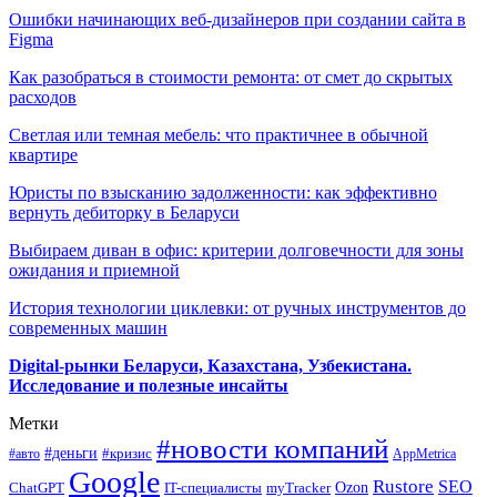
Ошибки начинающих веб-дизайнеров при создании сайта в
Figma
Как разобраться в стоимости ремонта: от смет до скрытых
расходов
Светлая или темная мебель: что практичнее в обычной
квартире
Юристы по взысканию задолженности: как эффективно
вернуть дебиторку в Беларуси
Выбираем диван в офис: критерии долговечности для зоны
ожидания и приемной
История технологии циклевки: от ручных инструментов до
современных машин
Digital-рынки Беларуси, Казахстана, Узбекистана.
Исследование и полезные инсайты
Метки
#новости компаний
#деньги
#кризис
#авто
AppMetrica
Google
Rustore
SEO
myTracker
Ozon
ChatGPT
IT-специалисты