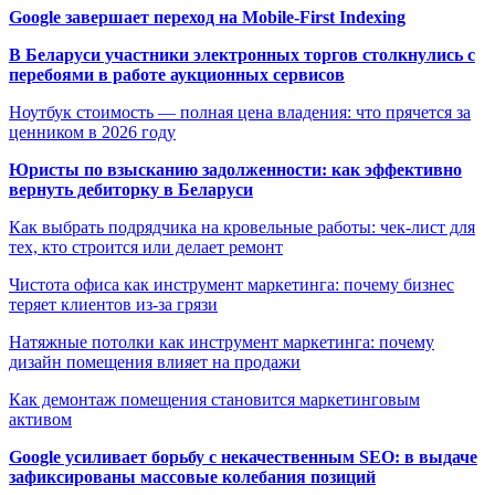
Google завершает переход на Mobile-First Indexing
В Беларуси участники электронных торгов столкнулись с
перебоями в работе аукционных сервисов
Ноутбук стоимость — полная цена владения: что прячется за
ценником в 2026 году
Юристы по взысканию задолженности: как эффективно
вернуть дебиторку в Беларуси
Как выбрать подрядчика на кровельные работы: чек-лист для
тех, кто строится или делает ремонт
Чистота офиса как инструмент маркетинга: почему бизнес
теряет клиентов из-за грязи
Натяжные потолки как инструмент маркетинга: почему
дизайн помещения влияет на продажи
Как демонтаж помещения становится маркетинговым
активом
Google усиливает борьбу с некачественным SEO: в выдаче
зафиксированы массовые колебания позиций