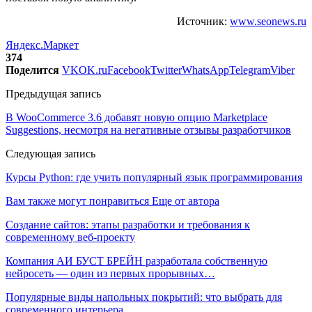
Источник:
www.seonews.ru
Яндекс.Маркет
374
Поделится
VK
OK.ru
Facebook
Twitter
WhatsApp
Telegram
Viber
Предыдущая запись
В WooCommerce 3.6 добавят новую опцию Marketplace
Suggestions, несмотря на негативные отзывы разработчиков
Следующая запись
Курсы Python: где учить популярный язык программирования
Вам также могут понравиться
Еще от автора
Создание сайтов: этапы разработки и требования к
современному веб-проекту
Компания АИ БУСТ БРЕЙН разработала собственную
нейросеть — один из первых прорывных…
Популярные виды напольных покрытий: что выбрать для
современного интерьера