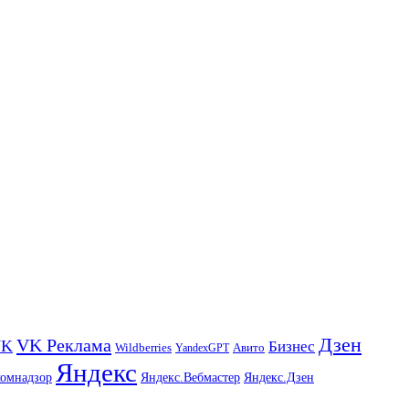
Дзен
VK Реклама
VK
Бизнес
Авито
Wildberries
YandexGPT
Яндекс
комнадзор
Яндекс.Вебмастер
Яндекс.Дзен