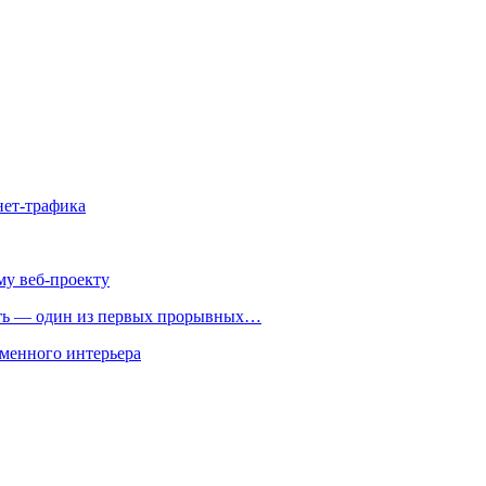
нет-трафика
му веб-проекту
ть — один из первых прорывных…
менного интерьера