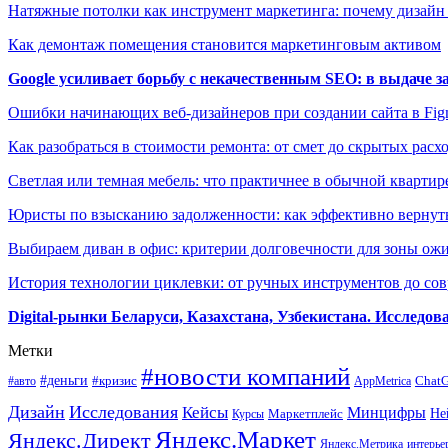
Натяжные потолки как инструмент маркетинга: почему дизайн
Как демонтаж помещения становится маркетинговым активом
Google усиливает борьбу с некачественным SEO: в выдаче 
Ошибки начинающих веб-дизайнеров при создании сайта в Fi
Как разобраться в стоимости ремонта: от смет до скрытых расх
Светлая или темная мебель: что практичнее в обычной квартир
Юристы по взысканию задолженности: как эффективно вернуть
Выбираем диван в офис: критерии долговечности для зоны ож
История технологии циклевки: от ручных инструментов до с
Digital-рынки Беларуси, Казахстана, Узбекистана. Исследо
Метки
#новости компаний
#деньги
#кризис
Chat
#авто
AppMetrica
Дизайн
Исследования
Кейсы
Минцифры
Маркетплейс
Не
Курсы
Яндекс.Маркет
Яндекс.Директ
Яндекс.Метрика
интерье