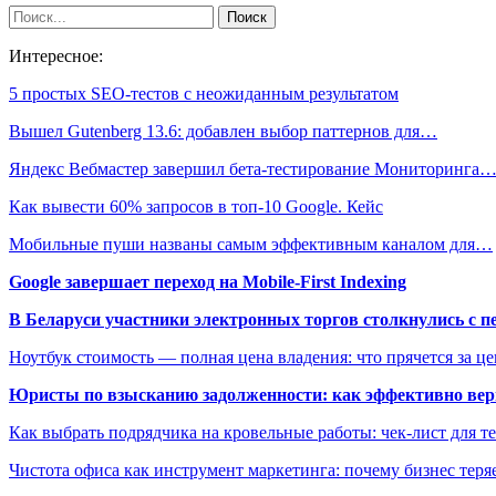
Интересное:
5 простых SEO-тестов с неожиданным результатом
Вышел Gutenberg 13.6: добавлен выбор паттернов для…
Яндекс Вебмастер завершил бета-тестирование Мониторинга
Как вывести 60% запросов в топ-10 Google. Кейс
Мобильные пуши названы самым эффективным каналом для…
Google завершает переход на Mobile-First Indexing
В Беларуси участники электронных торгов столкнулись с п
Ноутбук стоимость — полная цена владения: что прячется за ц
Юристы по взысканию задолженности: как эффективно верн
Как выбрать подрядчика на кровельные работы: чек-лист для те
Чистота офиса как инструмент маркетинга: почему бизнес теряе