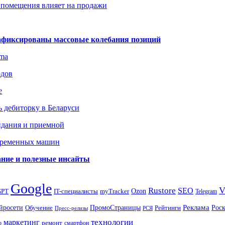
 помещения влияет на продажи
зафиксированы массовые колебания позиций
gma
одов
е
 дебиторку в Беларуси
идания и приемной
овременных машин
вание и полезные инсайты
Google
Rustore
SEO
myTracker
Ozon
GPT
IT-специалисты
Telegram
ПромоСтраницы
Реклама
Рос
йросети
Обучение
Рейтинги
Пресс-релизы
РСЯ
маркетинг
технологии
ремонт
р
смартфон