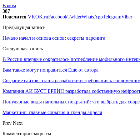
Взлом
387
Поделится
VK
OK.ru
Facebook
Twitter
WhatsApp
Telegram
Viber
Предыдущая запись
Начало начал и основа основ: секреты парсинга
Следующая запись
В России впервые сократилось потребление мобильного интер
Вам также могут понравиться
Еще от автора
Создание сайтов: этапы разработки и требования к современно
Компания АИ БУСТ БРЕЙН разработала собственную нейросе
Популярные виды напольных покрытий: что выбрать для совре
Маркетинг: главные события и тренды апреля
Prev
Next
Комментарии закрыты.