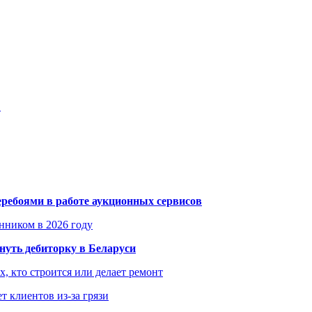
…
еребоями в работе аукционных сервисов
енником в 2026 году
уть дебиторку в Беларуси
х, кто строится или делает ремонт
т клиентов из-за грязи