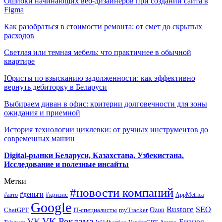
Ошибки начинающих веб-дизайнеров при создании сайта в
Figma
Как разобраться в стоимости ремонта: от смет до скрытых
расходов
Светлая или темная мебель: что практичнее в обычной
квартире
Юристы по взысканию задолженности: как эффективно
вернуть дебиторку в Беларуси
Выбираем диван в офис: критерии долговечности для зоны
ожидания и приемной
История технологии циклевки: от ручных инструментов до
современных машин
Digital-рынки Беларуси, Казахстана, Узбекистана.
Исследование и полезные инсайты
Метки
#новости компаний
#деньги
#кризис
#авто
AppMetrica
Google
Rustore
SEO
myTracker
Ozon
ChatGPT
IT-специалисты
VK Реклама
VK
Бизнес