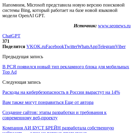
Напомним, Microsoft представила новую версию поисковой
системы Bing, который работает на базе новой языковой
модели OpenAI GPT.
Источник:
www.seonews.ru
ChatGPT
371
Поделится
VK
OK.ru
Facebook
Twitter
WhatsApp
Telegram
Viber
Предыдущая запись
В РСЯ появился новый тип рекламного блока для мобильных
Top Ad
Следующая запись
Расходы на кибербезопасность в России вырастут на 14%
Вам также могут понравиться
Еще от автора
Создание сайтов: этапы разработки и требования к
современному веб-проекту
Компания АИ БУСТ БРЕЙН разработала собственную