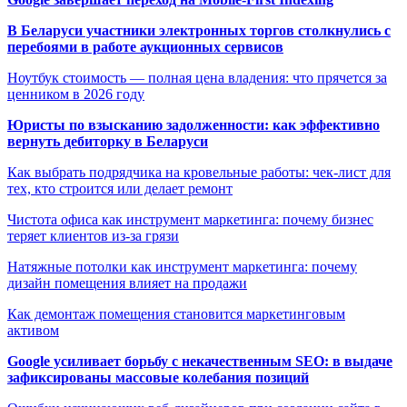
В Беларуси участники электронных торгов столкнулись с
перебоями в работе аукционных сервисов
Ноутбук стоимость — полная цена владения: что прячется за
ценником в 2026 году
Юристы по взысканию задолженности: как эффективно
вернуть дебиторку в Беларуси
Как выбрать подрядчика на кровельные работы: чек-лист для
тех, кто строится или делает ремонт
Чистота офиса как инструмент маркетинга: почему бизнес
теряет клиентов из-за грязи
Натяжные потолки как инструмент маркетинга: почему
дизайн помещения влияет на продажи
Как демонтаж помещения становится маркетинговым
активом
Google усиливает борьбу с некачественным SEO: в выдаче
зафиксированы массовые колебания позиций