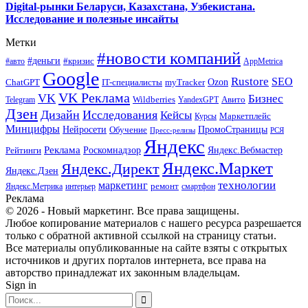
Digital-рынки Беларуси, Казахстана, Узбекистана.
Исследование и полезные инсайты
Метки
#новости компаний
#деньги
#кризис
#авто
AppMetrica
Google
Rustore
SEO
myTracker
Ozon
ChatGPT
IT-специалисты
VK Реклама
VK
Бизнес
Авито
Wildberries
Telegram
YandexGPT
Дзен
Дизайн
Исследования
Кейсы
Маркетплейс
Курсы
Минцифры
ПромоСтраницы
Нейросети
Обучение
Пресс-релизы
РСЯ
Яндекс
Реклама
Роскомнадзор
Яндекс.Вебмастер
Рейтинги
Яндекс.Маркет
Яндекс.Директ
Яндекс.Дзен
маркетинг
технологии
ремонт
Яндекс.Метрика
интерьер
смартфон
Реклама
© 2026 - Новый маркетинг. Все права защищены.
Любое копирование материалов с нашего ресурса разрешается
только с обратной активной ссылкой на страницу статьи.
Все материалы опубликованные на сайте взяты с открытых
источников и других порталов интернета, все права на
авторство принадлежат их законным владельцам.
Sign in