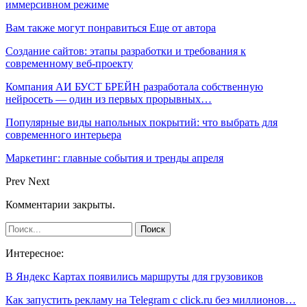
иммерсивном режиме
Вам также могут понравиться
Еще от автора
Создание сайтов: этапы разработки и требования к
современному веб-проекту
Компания АИ БУСТ БРЕЙН разработала собственную
нейросеть — один из первых прорывных…
Популярные виды напольных покрытий: что выбрать для
современного интерьера
Маркетинг: главные события и тренды апреля
Prev
Next
Комментарии закрыты.
Интересное:
В Яндекс Картах появились маршруты для грузовиков
Как запустить рекламу на Telegram с click.ru без миллионов…