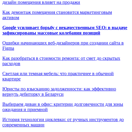
дизайн помещения влияет на продажи
Как демонтаж помещения становится маркетинговым
активом
Google усиливает борьбу с некачественным SEO: в выдаче
зафиксированы массовые колебания позиций
Ошибки начинающих веб-дизайнеров при создании сайта в
Figma
Как разобраться в стоимости ремонта: от смет до скрытых
расходов
Светлая или темная мебель: что практичнее в обычной
квартире
Юристы по взысканию задолженности: как эффективно
вернуть дебиторку в Беларуси
Выбираем диван в офис: критерии долговечности для зоны
ожидания и приемной
История технологии циклевки: от ручных инструментов до
современных машин