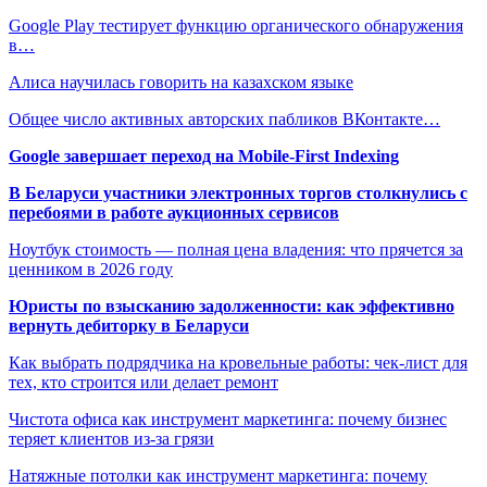
Google Play тестирует функцию органического обнаружения
в…
Алиса научилась говорить на казахском языке
Общее число активных авторских пабликов ВКонтакте…
Google завершает переход на Mobile-First Indexing
В Беларуси участники электронных торгов столкнулись с
перебоями в работе аукционных сервисов
Ноутбук стоимость — полная цена владения: что прячется за
ценником в 2026 году
Юристы по взысканию задолженности: как эффективно
вернуть дебиторку в Беларуси
Как выбрать подрядчика на кровельные работы: чек-лист для
тех, кто строится или делает ремонт
Чистота офиса как инструмент маркетинга: почему бизнес
теряет клиентов из-за грязи
Натяжные потолки как инструмент маркетинга: почему