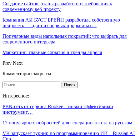
Создание сайтов: этапы разработки и требования к
современному веб-проекту
Компания АИ БУСТ БРЕЙН разработала собственную
нейросеть — один из первых прорывных…
Популярные виды напольных покрытий: что выбрать для
современного интерьера
Маркетинг: главные события и тренды апреля
Prev
Next
Комментарии закрыты.
Интересное:
PBN-сеть от сервиса Rookee – новый эффективный
инструмент…
17 популярных нейросетей для генерации текста на русском…
VK запускает турнир по программированию ИИ – Russian AI
Cup