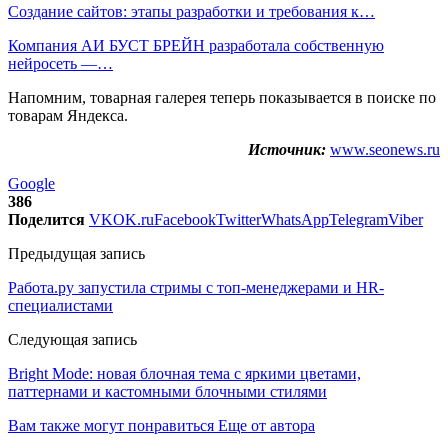
Создание сайтов: этапы разработки и требования к…
Компания АИ БУСТ БРЕЙН разработала собственную
нейросеть —…
Напомним, товарная галерея теперь показывается в поиске по
товарам Яндекса.
Источник:
www.seonews.ru
Google
386
Поделится
VK
OK.ru
Facebook
Twitter
WhatsApp
Telegram
Viber
Предыдущая запись
Работа.ру запустила стримы с топ-менеджерами и HR-
специалистами
Следующая запись
Bright Mode: новая блочная тема с яркими цветами,
паттернами и кастомными блочными стилями
Вам также могут понравиться
Еще от автора