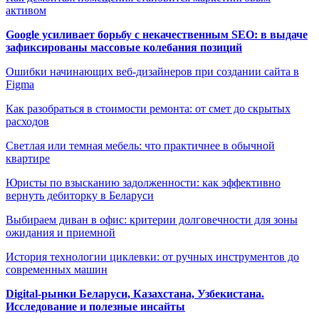
активом
Google усиливает борьбу с некачественным SEO: в выдаче
зафиксированы массовые колебания позиций
Ошибки начинающих веб-дизайнеров при создании сайта в
Figma
Как разобраться в стоимости ремонта: от смет до скрытых
расходов
Светлая или темная мебель: что практичнее в обычной
квартире
Юристы по взысканию задолженности: как эффективно
вернуть дебиторку в Беларуси
Выбираем диван в офис: критерии долговечности для зоны
ожидания и приемной
История технологии циклевки: от ручных инструментов до
современных машин
Digital-рынки Беларуси, Казахстана, Узбекистана.
Исследование и полезные инсайты