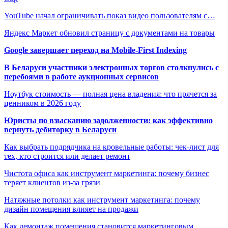
YouTube начал ограничивать показ видео пользователям с…
Яндекс Маркет обновил страницу с документами на товары
Google завершает переход на Mobile-First Indexing
В Беларуси участники электронных торгов столкнулись с
перебоями в работе аукционных сервисов
Ноутбук стоимость — полная цена владения: что прячется за
ценником в 2026 году
Юристы по взысканию задолженности: как эффективно
вернуть дебиторку в Беларуси
Как выбрать подрядчика на кровельные работы: чек-лист для
тех, кто строится или делает ремонт
Чистота офиса как инструмент маркетинга: почему бизнес
теряет клиентов из-за грязи
Натяжные потолки как инструмент маркетинга: почему
дизайн помещения влияет на продажи
Как демонтаж помещения становится маркетинговым