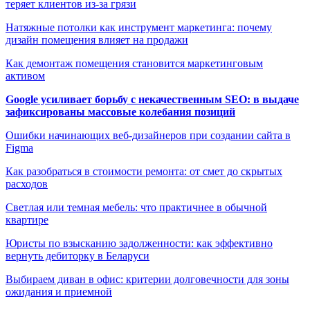
теряет клиентов из-за грязи
Натяжные потолки как инструмент маркетинга: почему
дизайн помещения влияет на продажи
Как демонтаж помещения становится маркетинговым
активом
Google усиливает борьбу с некачественным SEO: в выдаче
зафиксированы массовые колебания позиций
Ошибки начинающих веб-дизайнеров при создании сайта в
Figma
Как разобраться в стоимости ремонта: от смет до скрытых
расходов
Светлая или темная мебель: что практичнее в обычной
квартире
Юристы по взысканию задолженности: как эффективно
вернуть дебиторку в Беларуси
Выбираем диван в офис: критерии долговечности для зоны
ожидания и приемной