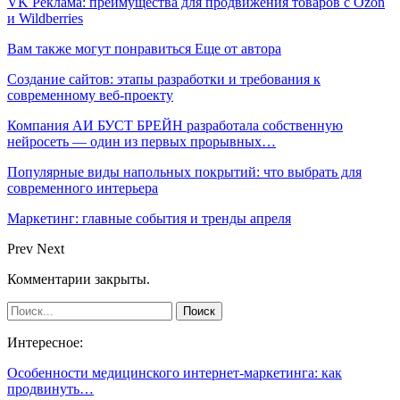
VK Реклама: преимущества для продвижения товаров с Ozon
и Wildberries
Вам также могут понравиться
Еще от автора
Создание сайтов: этапы разработки и требования к
современному веб-проекту
Компания АИ БУСТ БРЕЙН разработала собственную
нейросеть — один из первых прорывных…
Популярные виды напольных покрытий: что выбрать для
современного интерьера
Маркетинг: главные события и тренды апреля
Prev
Next
Комментарии закрыты.
Интересное:
Особенности медицинского интернет-маркетинга: как
продвинуть…