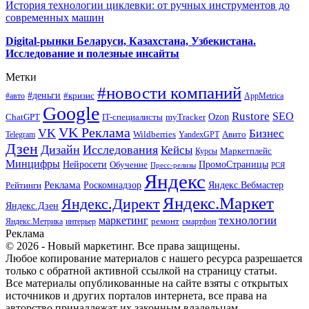
История технологии циклевки: от ручных инструментов до
современных машин
Digital-рынки Беларуси, Казахстана, Узбекистана.
Исследование и полезные инсайты
Метки
#новости компаний
#деньги
#кризис
#авто
AppMetrica
Google
Rustore
SEO
myTracker
Ozon
ChatGPT
IT-специалисты
VK Реклама
VK
Бизнес
Авито
Wildberries
Telegram
YandexGPT
Дзен
Дизайн
Исследования
Кейсы
Маркетплейс
Курсы
Минцифры
ПромоСтраницы
Нейросети
Обучение
Пресс-релизы
РСЯ
Яндекс
Реклама
Роскомнадзор
Яндекс.Вебмастер
Рейтинги
Яндекс.Маркет
Яндекс.Директ
Яндекс.Дзен
маркетинг
технологии
ремонт
Яндекс.Метрика
интерьер
смартфон
Реклама
© 2026 - Новый маркетинг. Все права защищены.
Любое копирование материалов с нашего ресурса разрешается
только с обратной активной ссылкой на страницу статьи.
Все материалы опубликованные на сайте взяты с открытых
источников и других порталов интернета, все права на
авторство принадлежат их законным владельцам.