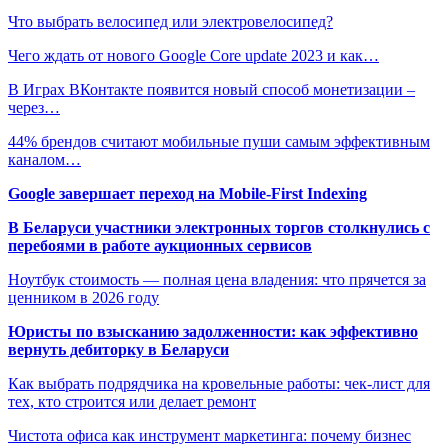
Что выбрать велосипед или электровелосипед?
Чего ждать от нового Google Core update 2023 и как…
В Играх ВКонтакте появится новый способ монетизации –
через…
44% брендов считают мобильные пуши самым эффективным
каналом…
Google завершает переход на Mobile-First Indexing
В Беларуси участники электронных торгов столкнулись с
перебоями в работе аукционных сервисов
Ноутбук стоимость — полная цена владения: что прячется за
ценником в 2026 году
Юристы по взысканию задолженности: как эффективно
вернуть дебиторку в Беларуси
Как выбрать подрядчика на кровельные работы: чек-лист для
тех, кто строится или делает ремонт
Чистота офиса как инструмент маркетинга: почему бизнес