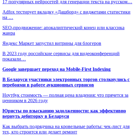
17 популярных нейросетей для генерации текста на русском…
Adfox тестирует вкладку «Дашборд» с виджетами статистики
на …
SEO-продвижение: апокалиптический конец или классика
жанра
Яндекс Маркет запустил витрины для блогеров
В 2023 году российские сервисы для видеоконференций
показали…
Google завершает переход на Mobile-First Indexing
В Беларуси участники электронных торгов столкнулись с
перебоями в работе аукционных сервисов
Ноутбук стоимость — полная цена владения: что прячется за
ценником в 2026 году
Юристы по взысканию задолженности: как эффективно
вернуть дебиторку в Беларуси
Как выбрать подрядчика на кровельные работы: чек-лист для
тех, кто строится или делает ремонт