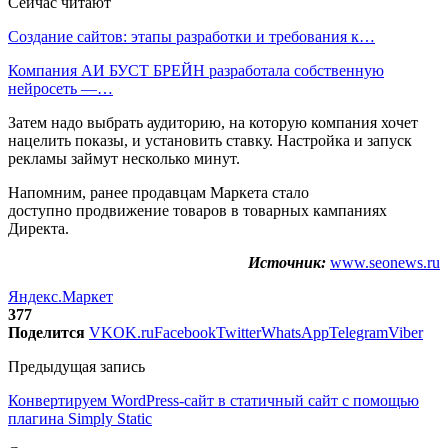
Сейчас читают
Создание сайтов: этапы разработки и требования к…
Компания АИ БУСТ БРЕЙН разработала собственную
нейросеть —…
Затем надо выбрать аудиторию, на которую компания хочет
нацелить показы, и установить ставку. Настройка и запуск
рекламы займут несколько минут.
Напомним, ранее продавцам Маркета стало
доступно продвижение товаров в товарных кампаниях
Директа.
Источник:
www.seonews.ru
Яндекс.Маркет
377
Поделится
VK
OK.ru
Facebook
Twitter
WhatsApp
Telegram
Viber
Предыдущая запись
Конвертируем WordPress-сайт в статичный сайт с помощью
плагина Simply Static