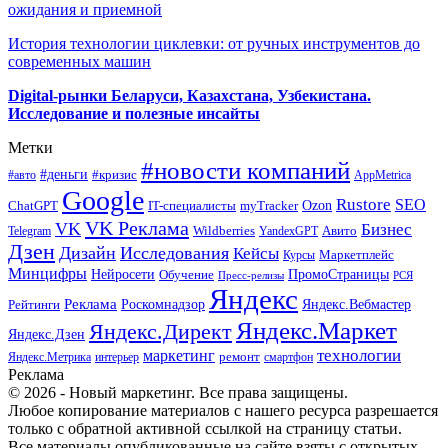
ожидания и приемной
История технологии циклевки: от ручных инструментов до
современных машин
Digital-рынки Беларуси, Казахстана, Узбекистана.
Исследование и полезные инсайты
Метки
#новости компаний
#деньги
#кризис
#авто
AppMetrica
Google
Rustore
SEO
myTracker
Ozon
ChatGPT
IT-специалисты
VK Реклама
VK
Бизнес
Авито
Wildberries
Telegram
YandexGPT
Дзен
Дизайн
Исследования
Кейсы
Маркетплейс
Курсы
Минцифры
ПромоСтраницы
Нейросети
Обучение
Пресс-релизы
РСЯ
Яндекс
Реклама
Роскомнадзор
Яндекс.Вебмастер
Рейтинги
Яндекс.Маркет
Яндекс.Директ
Яндекс.Дзен
маркетинг
технологии
ремонт
Яндекс.Метрика
интерьер
смартфон
Реклама
© 2026 - Новый маркетинг. Все права защищены.
Любое копирование материалов с нашего ресурса разрешается
только с обратной активной ссылкой на страницу статьи.
Все материалы опубликованные на сайте взяты с открытых